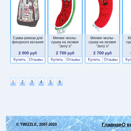
Сумка-рюкзак для
Мягкие чехлы-
Мягкие чехлы-
М
фигурного катания
сушка на лезвия
сушка на лезвия
су
"Jerry`s"
"Jerry`s"
2 000
2 700
2 700
руб
руб
руб
Купить
Отзывы
Купить
Отзывы
Купить
Отзывы
Ку
1
2
3
4
5
6
Главная
О к
© TWIZZLE, 2007-2020