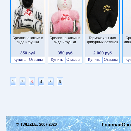
Брелок на ключи в
Брелок на ключи в
Термочехлы для
Бр
виде игрушки
виде игрушки
фигурных ботинок
либ
350
350
2 000
руб
руб
руб
Купить
Отзывы
Купить
Отзывы
Купить
Отзывы
Ку
1
2
3
4
5
6
Главная
О к
© TWIZZLE, 2007-2020