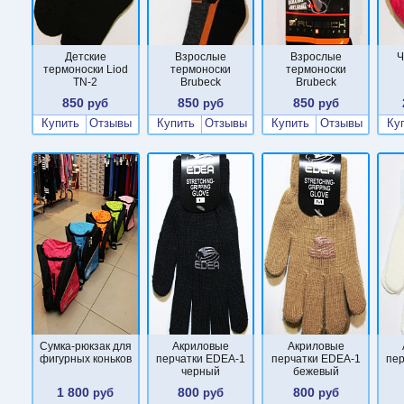
Детские
Взрослые
Взрослые
Ч
термоноски Liod
термоноски
термоноски
TN-2
Brubeck
Brubeck
850
850
850
руб
руб
руб
Купить
Отзывы
Купить
Отзывы
Купить
Отзывы
Ку
Сумка-рюкзак для
Акриловые
Акриловые
фигурных коньков
перчатки EDEA-1
перчатки EDEA-1
пе
черный
бежевый
1 800
800
800
руб
руб
руб