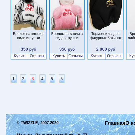
Брелок на ключи в
Брелок на ключи в
Термочехлы для
Бр
виде игрушки
виде игрушки
фигурных ботинок
либ
350
350
2 000
руб
руб
руб
Купить
Отзывы
Купить
Отзывы
Купить
Отзывы
Ку
1
2
3
4
5
6
Главная
О к
© TWIZZLE, 2007-2020
Москва, Ленинградский пр., д. 77