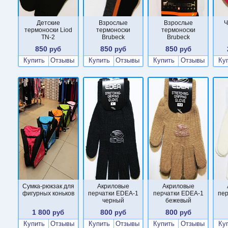
Детские
Взрослые
Взрослые
Ч
термоноски Liod
термоноски
термоноски
TN-2
Brubeck
Brubeck
850
850
850
руб
руб
руб
Купить
Отзывы
Купить
Отзывы
Купить
Отзывы
Ку
Сумка-рюкзак для
Акриловые
Акриловые
фигурных коньков
перчатки EDEA-1
перчатки EDEA-1
пе
черный
бежевый
1 800
800
800
руб
руб
руб
Купить
Отзывы
Купить
Отзывы
Купить
Отзывы
Ку