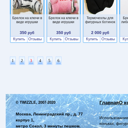
Брелок на ключи в
Брелок на ключи в
Термочехлы для
Бр
виде игрушки
виде игрушки
фигурных ботинок
либ
350
350
2 000
руб
руб
руб
Купить
Отзывы
Купить
Отзывы
Купить
Отзывы
Ку
1
2
3
4
5
6
Главная
О к
© TWIZZLE, 2007-2020
Москва, Ленинградский пр., д. 77
Использование
корпус 1,
коньках, фигур
метро Сокол, 3 минуты пешком.