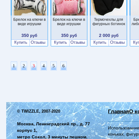
Брелок на ключи в
Брелок на ключи в
Термочехлы для
Бр
виде игрушки
виде игрушки
фигурных ботинок
либ
350
350
2 000
руб
руб
руб
Купить
Отзывы
Купить
Отзывы
Купить
Отзывы
Ку
1
2
3
4
5
6
Главная
О к
© TWIZZLE, 2007-2020
Москва, Ленинградский пр., д. 77
Использование
корпус 1,
коньках, фигур
метро Сокол, 3 минуты пешком.