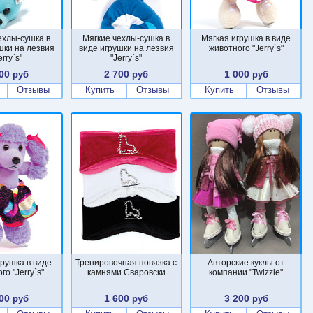
ехлы-сушка в
Мягкие чехлы-сушка в
Мягкая игрушка в виде
шки на лезвия
виде игрушки на лезвия
животного "Jerry`s"
erry`s"
"Jerry`s"
00
2 700
1 000
руб
руб
руб
Отзывы
Купить
Отзывы
Купить
Отзывы
грушка в виде
Тренировочная повязка с
Авторские куклы от
го "Jerry`s"
камнями Сваровски
компании "Twizzle"
00
1 600
3 200
руб
руб
руб