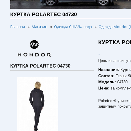
КУРТКА POLARTEC 04730
Главная
Магазин
Одежда США/Канада
Одежда Mondor (
»
»
»
КУРТКА PO
.
Цены и наличие ут
КУРТКА POLARTEC 04730
Название:
Курт
Состав:
Ткань: 
Модель:
04730
Цена:
за комплек
Polartec ® унисек
защитным покрыт