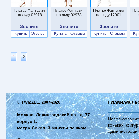
Платье Фантазия
Платье Фантазия
Платье Фантазия
Пла
на льду 02978
на льду 02978
на льду 12901
н
Звоните
Звоните
Звоните
Купить
Отзывы
Купить
Отзывы
Купить
Отзывы
Ку
1
2
Главная
О к
© TWIZZLE, 2007-2020
Москва, Ленинградский пр., д. 77
Использование
корпус 1,
коньках, фигур
метро Сокол, 3 минуты пешком.
администрации