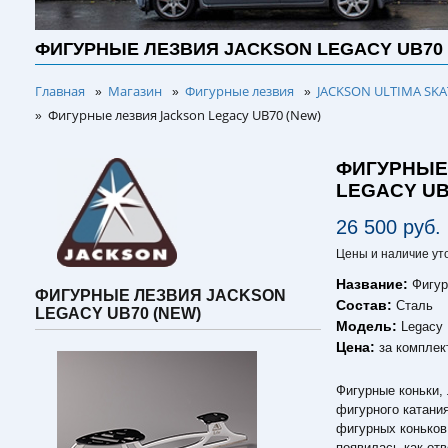
ФИГУРНЫЕ ЛЕЗВИЯ JACKSON LEGACY UB70 
Главная
Магазин
Фигурные лезвия
JACKSON ULTIMA SKAT
»
»
»
Фигурные лезвия Jackson Legacy UB70 (New)
»
ФИГУРНЫЕ
LEGACY UB
26 500 руб.
Цены и наличие ут
Название:
Фигур
ФИГУРНЫЕ ЛЕЗВИЯ JACKSON
Состав:
Сталь
LEGACY UB70 (NEW)
Модель:
Legacy
Цена:
за комплек
Фигурные коньки,
фигурного катани
фигурных коньков,
появилась как отв