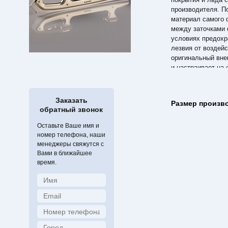
производителя. П
материал самого 
между заточками 
условиях предохр
лезвия от воздей
оригинальный вне
и настраивает на
катании. Желаем 
прекрасном и кра
Twizzle.
Заказать
Размер произв
обратный звонок
Оставьте Ваше имя и
номер телефона, наши
менеджеры свяжутся с
Вами в ближайшее
время.