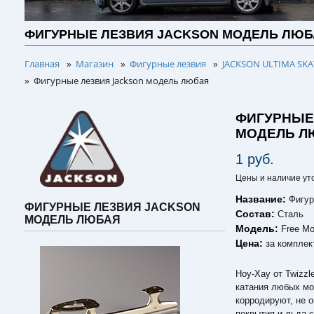
ФИГУРНЫЕ ЛЕЗВИЯ JACKSON МОДЕЛЬ ЛЮБ
Главная
Магазин
Фигурные лезвия
JACKSON ULTIMA SKAT
»
»
»
Фигурные лезвия Jackson модель любая
»
ФИГУРНЫЕ
МОДЕЛЬ Л
1 руб.
Цены и наличие ут
Название:
Фигур
ФИГУРНЫЕ ЛЕЗВИЯ JACKSON
Состав:
Сталь
МОДЕЛЬ ЛЮБАЯ
Модель:
Free Mo
Цена:
за комплек
Ноу-Хау от Twizz
катания любых мо
корродируют, не 
покрытия и льда 