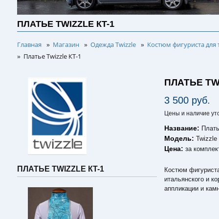
ПЛАТЬЕ TWIZZLE КT-1
Главная
Магазин
Одежда Twizzle
Костюм фигуриста для 
»
»
»
Платье Twizzle КT-1
»
ПЛАТЬЕ TW
3 500 руб.
Цены и наличие ут
Название:
Плать
Модель:
Twizzle
Цена:
за комплек
ПЛАТЬЕ TWIZZLE КT-1
Костюм фигуриста 
итальянского и к
аппликации и кам