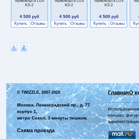
Термокофта LUX
Термокофта LUX
Термокофта LUX
Те
KS-2
KS-2
KS-2
4 500
4 500
4 500
руб
руб
руб
Купить
Отзывы
Купить
Отзывы
Купить
Отзывы
Ку
1
2
Главная
О к
© TWIZZLE, 2007-2020
Москва, Ленинградский пр., д. 77
Использование
корпус 1,
коньках, фигур
метро Сокол, 3 минуты пешком.
администрации
Схема проезда