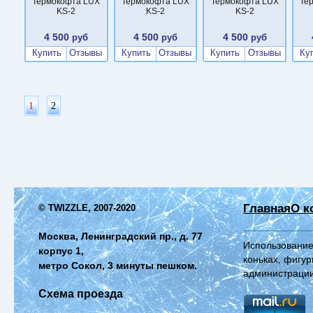
Термокофта LUX
Термокофта LUX
Термокофта LUX
Те
KS-2
KS-2
KS-2
4 500
4 500
4 500
руб
руб
руб
Купить
Отзывы
Купить
Отзывы
Купить
Отзывы
Ку
1
2
Главная
О к
© TWIZZLE, 2007-2020
Москва, Ленинградский пр., д. 77
Использование
корпус 1,
коньках, фигур
метро Сокол, 3 минуты пешком.
администрации
Схема проезда