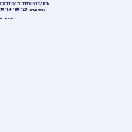
ПЛОТНОСТЬ ТЕРМОТКАНИ:
130 / 150 / 180 / 220 гр/кв.метр
РАЗМЕРЫ:
детские L, M, S, XS; взрослые L*, M*, S*, XS*
ЦВЕТА:
чёрный
ОТДЕЛКА КОФТЫ:
чёрный атлас, голубой, фуксия, красный, кислотно-зеленый, синий