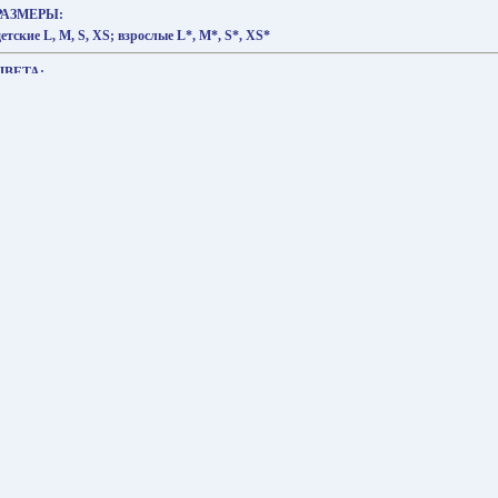
РАЗМЕРЫ:
детские L, M, S, XS; взрослые L*, M*, S*, XS*
ЦВЕТА:
чёрный
ОТДЕЛКА ТЕРМОМАЙКИ:
голубой, фуксия, красный, кислотно-зеленый, синий