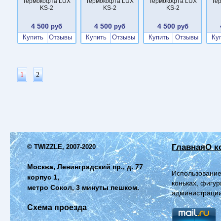
Термокофта LUX
Термокофта LUX
Термокофта LUX
Те
KS-2
KS-2
KS-2
4 500
4 500
4 500
руб
руб
руб
Купить
Отзывы
Купить
Отзывы
Купить
Отзывы
Ку
1
2
Главная
О к
© TWIZZLE, 2007-2020
Москва, Ленинградский пр., д. 77
Использование
корпус 1,
коньках, фигур
метро Сокол, 3 минуты пешком.
администрации
Схема проезда