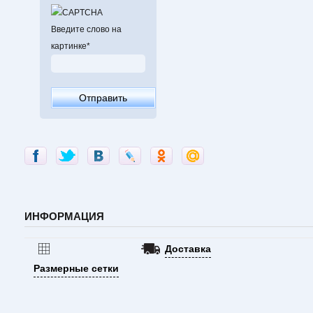
потребителя. Отс
уходу и состав в
сидит на любой ф
Введите слово на
Используемые т
картинке
*
технологии "Moistu
ИНФОРМАЦИЯ
Доставка
Размерные сетки