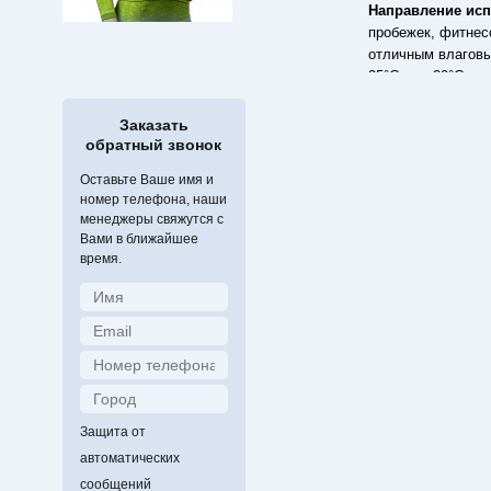
Направление ис
пробежек, фитнес
отличным влаговы
25°С до - 20°С, в
как функциональн
Специальное, мод
Заказать
влаговыводимость
обратный звонок
неприятных запах
Оставьте Ваше имя и
мягкость и приятн
номер телефона, наши
модный дизайн с 
менеджеры свяжутся с
Описание (харак
Вами в ближайшее
SKI. Ее модели ст
время.
"дышащие" и прид
учитывает тенден
обеспечивает отл
Материал не впит
постоянно ощущен
специальные зоны
движений) и т.д. 
свежесть и быстр
Защита от
ионов серебра) о
автоматических
исключительную э
сообщений