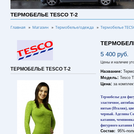
ТЕРМОБЕЛЬЕ TESCO T-2
Главная
Магазин
Термобелье/одежда
Термобелье TECS
»
»
»
ТЕРМОБЕЛЬ
5 400 руб.
Цены и наличие ут
ТЕРМОБЕЛЬЕ TESCO T-2
Название:
Термо
Модель:
Tesco T
Цена:
за комплек
Термобелье для фиг
эластичное, антибак
нитью (Италия), цв
черный. Аделина Со
катанию, чемпионка
фигурного катания 
Состав:
95%-поли