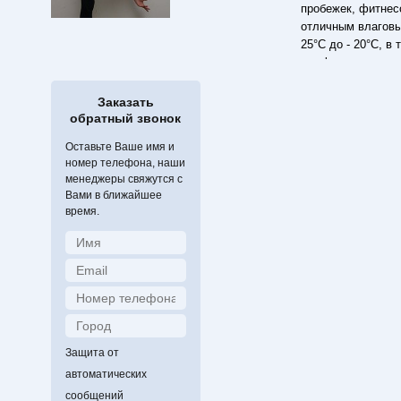
пробежек, фитнес
отличным влаговы
25°С до - 20°С, в
как функциональн
Специальное, мод
влаговыводимость
Заказать
неприятных запах
обратный звонок
мягкость и приятн
Оставьте Ваше имя и
модный дизайн с 
номер телефона, наши
Описание (харак
менеджеры свяжутся с
SKI. Ее модели ст
Вами в ближайшее
"дышащие" и прид
время.
учитывает тенден
обеспечивает отл
Материал не впит
постоянно ощущен
специальные зоны
движений) и т.д. 
свежесть и быстр
ионов серебра) о
Защита от
исключительную э
автоматических
потребителя. Отс
сообщений