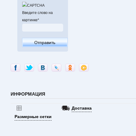
уходу и состав в
сидит на любой ф
Используемые т
Введите слово на
технологии "Moistu
картинке
*
ИНФОРМАЦИЯ
Доставка
Размерные сетки