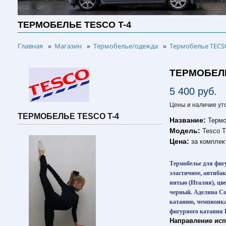
ТЕРМОБЕЛЬЕ TESCO T-4
Главная
Магазин
Термобелье/одежда
Термобелье TECS
»
»
»
ТЕРМОБЕЛЬ
5 400 руб.
Цены и наличие ут
ТЕРМОБЕЛЬЕ TESCO T-4
Название:
Термо
Модель:
Tesco T
Цена:
за комплек
Термобелье для фиг
эластичное, антибак
нитью (Италия), цв
черный. Аделина Со
катанию, чемпионка
фигурного катания 
Направление ис