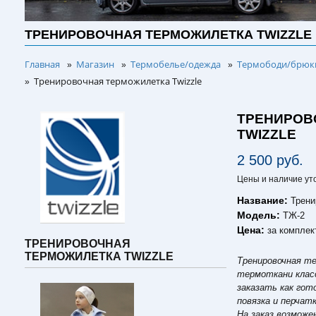
ТРЕНИРОВОЧНАЯ ТЕРМОЖИЛЕТКА TWIZZLE
Главная
Магазин
Термобелье/одежда
Термободи/брюки
»
»
»
Тренировочная терможилетка Twizzle
»
ТРЕНИРОВ
TWIZZLE
2 500 руб.
Цены и наличие ут
Название:
Трени
Модель:
ТЖ-2
Цена:
за комплек
ТРЕНИРОВОЧНАЯ
ТЕРМОЖИЛЕТКА TWIZZLE
Тренировочная т
термоткани класс
заказать как гот
повязка и перчат
На заказ возмож