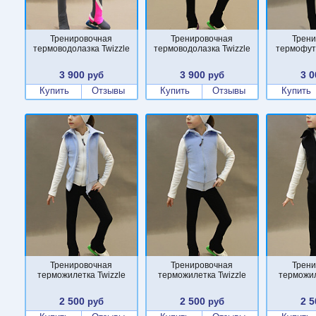
Тренировочная
Тренировочная
Трени
термоводолазка Twizzle
термоводолазка Twizzle
термофут
3 900
3 900
3 0
руб
руб
Купить
Отзывы
Купить
Отзывы
Купить
Тренировочная
Тренировочная
Трени
терможилетка Twizzle
терможилетка Twizzle
терможил
2 500
2 500
2 5
руб
руб