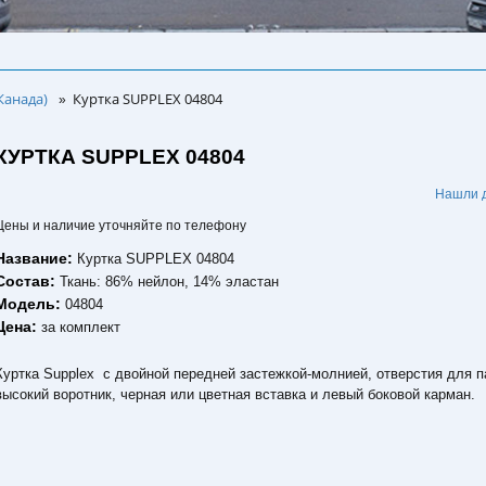
Канада)
Куртка SUPPLEX 04804
»
КУРТКА SUPPLEX 04804
.
Нашли 
Цены и наличие уточняйте по телефону
Название:
Куртка SUPPLEX 04804
Состав:
Ткань: 86% нейлон, 14% эластан
Модель:
04804
Цена:
за комплект
Куртка Supplex с двойной передней застежкой-молнией, отверстия для п
высокий воротник, черная или цветная вставка и левый боковой карман.