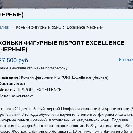
ЧЕРНЫЕ)
алия)
Коньки фигурные RISPORT Excellence (Черные)
»
КОНЬКИ ФИГУРНЫЕ RISPORT EXCELLENCE
(ЧЕРНЫЕ)
27 500 руб.
Нашли 
Цены и наличие уточняйте по телефону
Название:
Коньки фигурные RISPORT Excellence (Черные)
Состав:
кожа
Модель:
RISPORT EXCELLENCE
Цена:
за комплект
Полнота C Цвета - белый, черный Профессиональные фигурные коньки (б
для занятий 3-го года обучения и изучения элементов фигурного катания
Фигурные коньки (ботинки) изготовлены из натуральной кожи. Подошва
изготовлена из двойного слоя - кожа и пластик. Каблук из пластика, обтя
кожей. Жесткость фигурного ботинка на 10 % ниже чем у фигурного боти