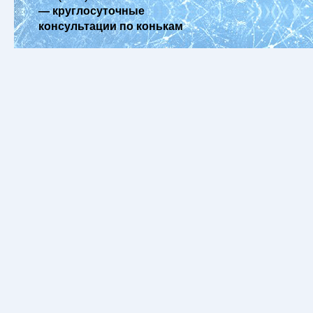
— круглосуточные
консультации по конькам