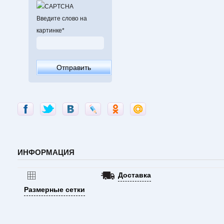
Данная модель бо
Для обеспечения 
Введите слово на
ботинка в данной
картинке
*
"Air ﬂow system".
ИНФОРМАЦИЯ
Доставка
Размерные сетки