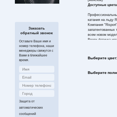
Доступные цвета
Профессиональны
катания на льду Ri
Компания "Risport
Заказать
запатентованных 
обратный звонок
всем новом модел
Вверх ботинка из
Оставьте Ваше имя и
ткани (микрофибра
номер телефона, наши
отделаны ультра м
менеджеры свяжутся с
Данная модель име
Вами в ближайшее
Выберите цвет
обеспечивающая 
время.
шнуровку ботинка
В задней части б
Выберите полн
усиливающие жест
данной модели 90
Теперь у новых м
позволяющий боле
человека для обе
комфорта и удобс
Защита от
Ботинки производя
автоматических
подошва изготавл
а каблук ботинка 
сообщений