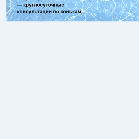
— круглосуточные
консультации по конькам