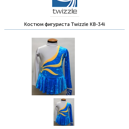
Костюм фигуриста Twizzle KB-34i