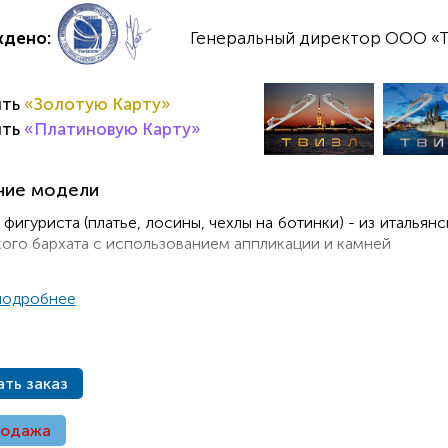
ждено:
Генеральный директор ООО «Т
ить
«Золотую Карту»
ить
«Платиновую Карту»
ние модели
фигуриста (платье, лосины, чехлы на ботинки) - из итальянс
ого бархата с использованием аппликации и камней
подробнее
ть заказ
родажа