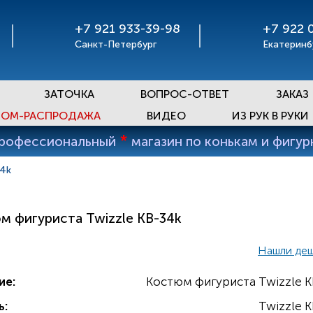
+7 921 933-39-98
+7 922 
Санкт-Петербург
Екатеринб
ЗАТОЧКА
ВОПРОС-ОТВЕТ
ЗАКАЗ
ОМ-РАСПРОДАЖА
ВИДЕО
ИЗ РУК В РУКИ
*
профессиональный
магазин по конькам и фигу
34k
м фигуриста Twizzle KB-34k
Нашли де
ие:
Костюм фигуриста Twizzle K
ь:
Twizzle 