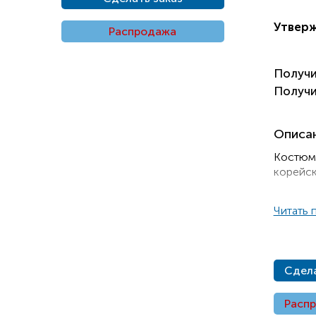
Утвер
Распродажа
Получ
Получ
Описа
Костюм 
корейск
Читать 
Сдела
Расп