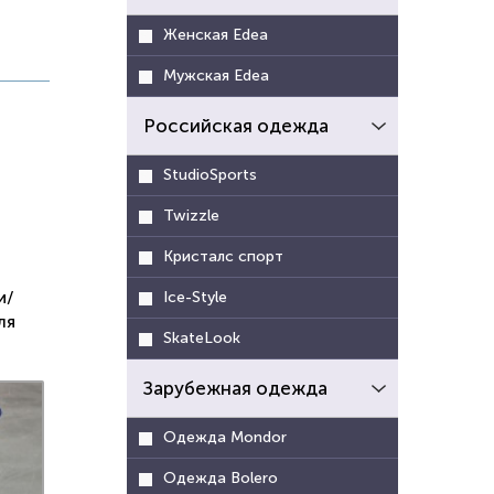
Женская Edea
Мужская Edea
Российская одежда
StudioSports
Twizzle
Кристалс спорт
и/
Ice-Style
ля
SkateLook
Зарубежная одежда
Одежда Mondor
Одежда Bolero