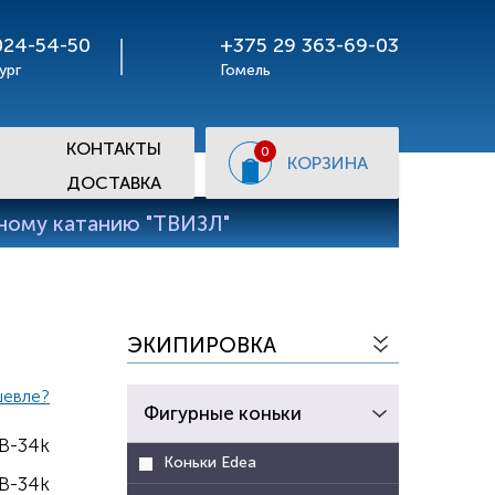
024-54-50
+375 29 363-69-03
ург
Гомель
КОНТАКТЫ
0
КОРЗИНА
ДОСТАВКА
рному катанию "ТВИЗЛ"
ЭКИПИРОВКА
шевле?
Фигурные коньки
B-34k
Коньки Edea
KB-34k