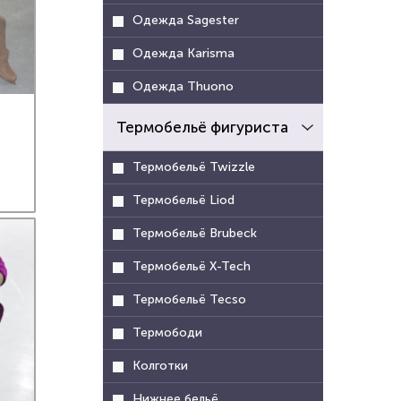
Одежда Sagester
Одежда Karisma
Одежда Thuono
Термобельё фигуриста
Термобельё Twizzle
Термобельё Liod
Термобельё Brubeck
Термобельё X-Tech
Термобельё Tecso
Термободи
Колготки
Нижнее бельё