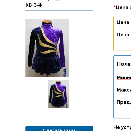
KB-34k
*
Цена
Цена
Цена
Поле
Миним
Макси
Пред
Не уст
Сделать заказ