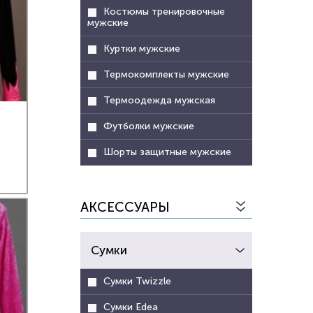
Костюмы тренировочные
мужские
Куртки мужские
Термокомплекты мужские
Термоодежда мужская
Футболки мужские
Шорты защитные мужские
АКСЕССУАРЫ
Сумки
Сумки Twizzle
Сумки Edea