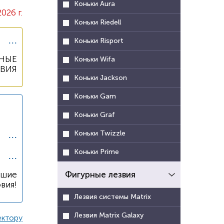
Коньки Aura
2026 г.
Коньки Riedell
...
Коньки Risport
НЫЕ
Коньки Wifa
ОВИЯ
Коньки Jackson
Коньки Gam
Коньки Graf
...
Коньки Twizzle
Коньки Prime
...
чшие
Фигурные лезвия
вия!
Лезвия системы Matrix
Лезвия Matrix Galaxy
ектору