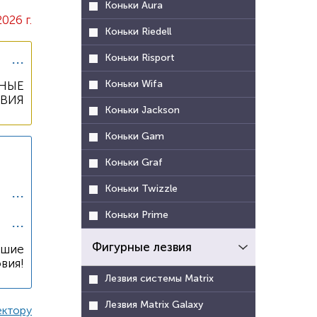
Коньки Aura
2026 г.
Коньки Riedell
...
Коньки Risport
Коньки Wifa
НЫЕ
ОВИЯ
Коньки Jackson
Коньки Gam
Коньки Graf
...
Коньки Twizzle
Коньки Prime
...
Фигурные лезвия
чшие
вия!
Лезвия системы Matrix
Лезвия Matrix Galaxy
ектору