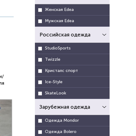
Женская Edea
Мужская Edea
Российская одежда
StudioSports
Twizzle
Кристалс спорт
и/
Ice-Style
ля
SkateLook
Зарубежная одежда
Одежда Mondor
Одежда Bolero