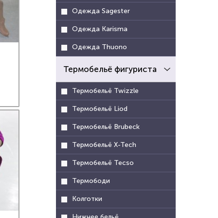
Одежда Sagester
Одежда Karisma
Одежда Thuono
Термобельё фигуриста
Термобельё Twizzle
Термобельё Liod
Термобельё Brubeck
Термобельё X-Tech
Термобельё Tecso
Термободи
Колготки
Нижнее бельё