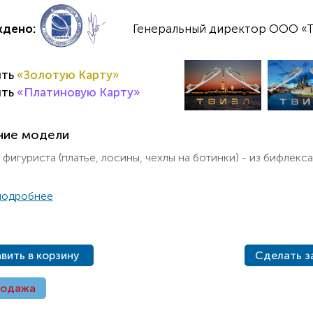
ждено:
Генеральный директор ООО «Т
ить
«Золотую Карту»
ить
«Платиновую Карту»
ние модели
фигуриста (платье, лосины, чехлы на ботинки) - из бифлекса
подробнее
вить в корзину
Сделать з
родажа