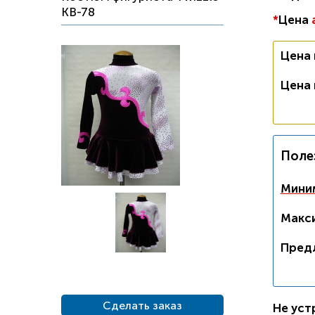
KB-78
*
Цена
Цена
Цена
Поле
Миним
Макси
Пред
Сделать заказ
Не уст