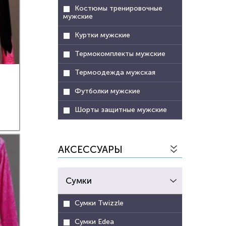
Костюмы тренировочные
мужские
Куртки мужские
Термокомплекты мужские
Термоодежда мужская
Футболки мужские
Шорты защитные мужские
АКСЕССУАРЫ
Сумки
Сумки Twizzle
Сумки Edea