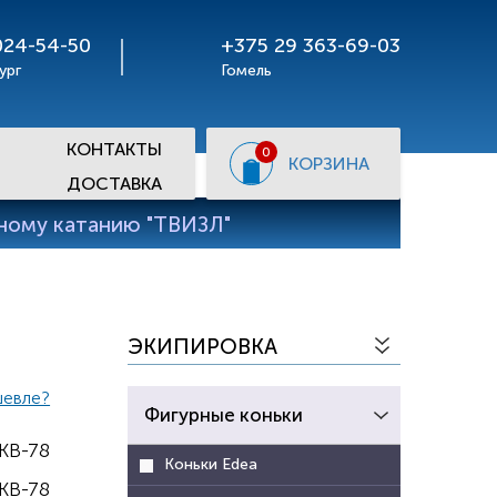
024-54-50
+375 29 363-69-03
ург
Гомель
КОНТАКТЫ
0
КОРЗИНА
ДОСТАВКА
рному катанию "ТВИЗЛ"
ЭКИПИРОВКА
шевле?
Фигурные коньки
KB-78
Коньки Edea
 KB-78