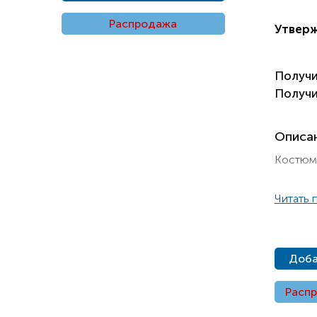
Распродажа
Утвер
Получ
Получ
Описа
Костюм 
Читать 
Доба
Расп