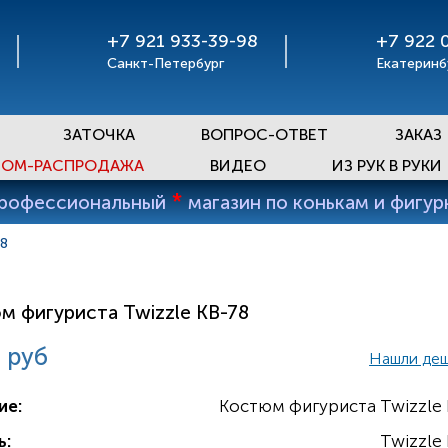
+7 921 933-39-98
+7 922 
Санкт-Петербург
Екатеринб
ЗАТОЧКА
ВОПРОС-ОТВЕТ
ЗАКАЗ
ОМ-РАСПРОДАЖА
ВИДЕО
ИЗ РУК В РУКИ
*
профессиональный
магазин по конькам и фигу
78
м фигуриста Twizzle KB-78
 руб
Нашли де
ие:
Костюм фигуриста Twizzle 
ь:
Twizzle