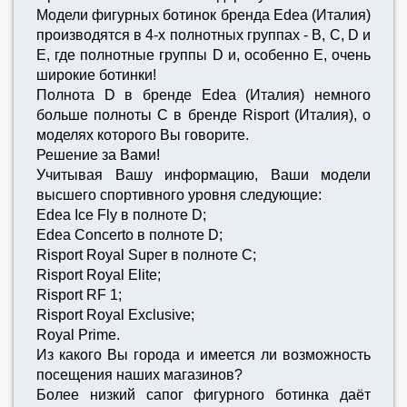
Модели фигурных ботинок бренда Edea (Италия)
производятся в 4-х полнотных группах - B, C, D и
E, где полнотные группы D и, особенно E, очень
широкие ботинки!
Полнота D в бренде Edea (Италия) немного
больше полноты C в бренде Risport (Италия), о
моделях которого Вы говорите.
Решение за Вами!
Учитывая Вашу информацию, Ваши модели
высшего спортивного уровня следующие:
Edea Ice Fly в полноте D;
Edea Concerto в полноте D;
Risport Royal Super в полноте C;
Risport Royal Elite;
Risport RF 1;
Risport Royal Exclusive;
Royal Prime.
Из какого Вы города и имеется ли возможность
посещения наших магазинов?
Более низкий сапог фигурного ботинка даёт