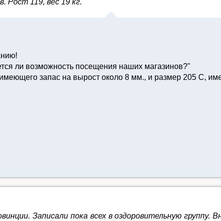
 Рост 119, вес 19 кг.
анию!
еется ли возможность посещения наших магазинов?"
 имеющего запас на вырост около 8 мм., и размер 205 С, и
винции. Записали пока всех в оздоровительную группу. В