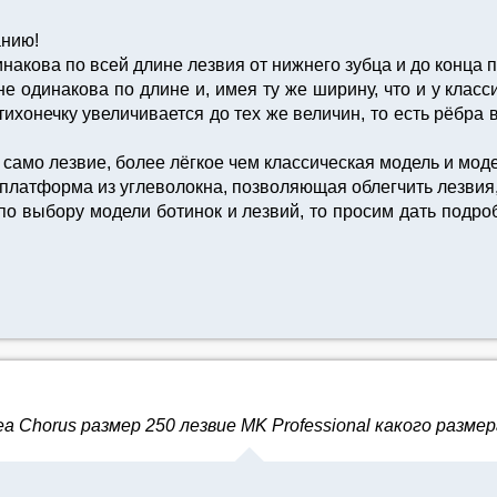
анию!
инакова по всей длине лезвия от нижнего зубца и до конца 
 не одинакова по длине и, имея ту же ширину, что и у клас
ихонечку увеличивается до тех же величин, то есть рёбра в 
о само лезвие, более лёгкое чем классическая модель и мод
 платформа из углеволокна, позволяющая облегчить лезвия,
о выбору модели ботинок и лезвий, то просим дать под
 Chorus размер 250 лезвие MK Professional какого разме