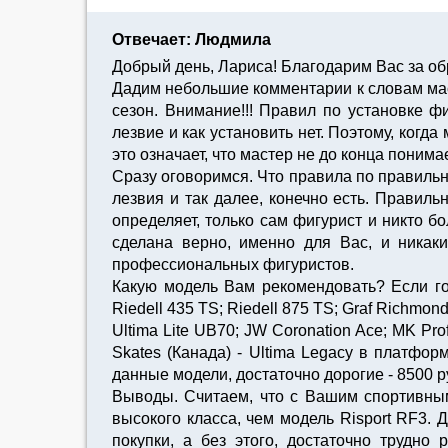
Отвечает: Людмила
Добрый день, Лариса! Благодарим Вас за о
Дадим небольшие комментарии к словам мас
сезон. Внимание!!! Правил по установке ф
лезвие и как установить нет. Поэтому, когд
это означает, что мастер не до конца понимае
Сразу оговоримся. Что правила по правильн
лезвия и так далее, конечно есть. Правиль
определяет, только сам фигурист и никто б
сделана верно, именно для Вас, и никак
профессиональных фигуристов.
Какую модель Вам рекомендовать? Если го
Riedell 435 TS; Riedell 875 TS; Graf Richmon
Ultima Lite UB70; JW Coronation Ace; MK Pr
Skates (Канада) - Ultima Legacy в платфор
данные модели, достаточно дорогие - 8500 р
Выводы. Считаем, что с Вашим спортивным
высокого класса, чем модель Risport RF3
покупки, а без этого, достаточно трудн