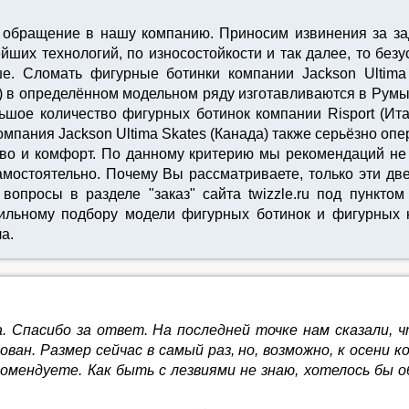
 обращение в нашу компанию. Приносим извинения за за
йших технологий, по износостойкости и так далее, то бе
ше. Сломать фигурные ботинки компании Jackson Ultima 
) в определённом модельном ряду изготавливаются в Румын
шое количество фигурных ботинок компании Risport (Ита
омпания Jackson Ultima Skates (Канада) также серьёзно опе
во и комфорт. По данному критерию мы рекомендаций не 
остоятельно. Почему Вы рассматриваете, только эти две 
опросы в разделе "заказ" сайта twizzle.ru под пункто
льному подбору модели фигурных ботинок и фигурных 
а.
. Спасибо за ответ. На последней точке нам сказали, 
ован. Размер сейчас в самый раз, но, возможно, к осени
комендуете. Как быть с лезвиями не знаю, хотелось бы 