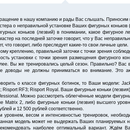
бращение в нашу компанию и рады Вас слышать. Приносим и
тера о неправильной установке Ваших фигурных коньков (
игурных коньков (лезвий) в понимании, какое фигурное ле
а мастер на последней заточке говорит, что у Вас неправиль
т, что говорит, либо преследует какие-то свои личные цели.
ому креплению, правильной заточки с точки зрения соблюд
ность установки с точки зрения размещения фигурного ко
олее. Вы же тренировались целый сезон. Правильно? Вас 
ие доводы не должны приниматься во внимание. Это ак
ворить о классе фигурных ботинок, то Ваши модели: Jack
d; Risport RF3; Risport Royal. Ваши фигурные коньки (лезви
ofessional. Можно рассмотреть облегчённые модели фигурны
ме Matrix 2, либо фигурные коньки (лезвия) высшего уров
ублей и 12 500 рублей соответственно.
 уровнем, весом и интенсивностью тренировок, необход
. Данная модель может не выдержать Ваших планируемых 
о рекомендовать наиболее оптимальный вариант. Ждём