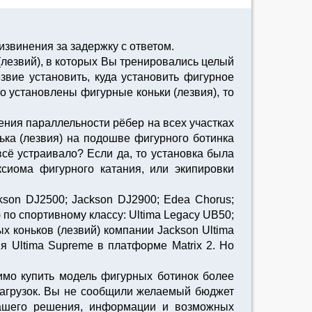
звинения за задержку с ответом.
лезвий), в которых Вы тренировались целый
звие установить, куда установить фигурное
но установлены фигурные коньки (лезвия), то
ения параллельности рёбер на всех участках
нька (лезвия) на подошве фигурного ботинка
всё устраивало? Если да, то установка была
сиома фигурного катания, или экипировки
son DJ2500; Jackson DJ2900; Edea Chorus;
я) по спортивному классу: Ultima Legacy UB50;
х коньков (лезвий) компании Jackson Ultima
ня Ultima Supreme в платформе Matrix 2. Но
имо купить модель фигурных ботинок более
нагрузок. Вы не сообщили желаемый бюджет
 Вашего решения, информации и возможных