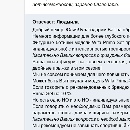
нет возможности, заранее благодарю.
Отвечает: Людмила
Добрый вечер, Юлия! Благодарим Вас за об
Немного информации для более глубокого п
Фигурные ботинки модели Wifa Prima-Set п
индивидуально) с интенсивностью тренировоч
Касательно Ваших вопросов о фигурных бо
Ваша юная фигуристка совсем лёгонькая, 
двойные прыжки в этом сезоне!
Мы не совсем понимаем для чего повышать жё
Может быть Вы покупали модель Wifa Prima-S
Если говорить о рекомендованных брендах, 
Prima-Set на 10 %.
Но есть одно НО и это НО - индивидуальные
Если говорить о необходимых Вам размера
параметры стопы - длина и ширина, замер
Касательно Ваших вопросов о необходимых 
Мы рекомендуем не завышать спортивный кла