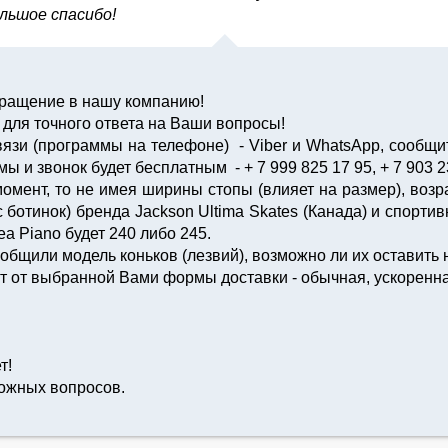
льшое спасибо!
бращение в нашу компанию!
для точного ответа на Ваши вопросы!
вязи (программы на телефоне) - Viber и WhatsApp, сообщи
и звонок будет бесплатным - + 7 999 825 17 95, + 7 903 2
мент, то не имея ширины стопы (влияет на размер), возра
 ботинок) бренда Jackson Ultima Skates (Канада) и спорти
a Piano будет 240 либо 245.
ообщили модель коньков (лезвий), возможно ли их оставить 
т от выбранной Вами формы доставки - обычная, ускоренная
т!
ожных вопросов.