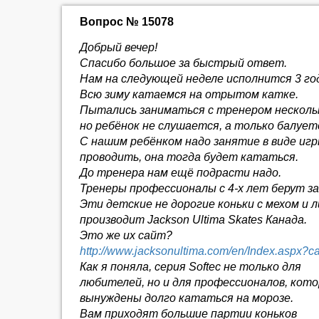
Вопрос № 15078
Добрый вечер!
Спасибо большое за быстрый ответ.
Нам на следующей неделе исполнится 3 го
Всю зиму катаемся на отрытом катке.
Пытались заниматься с тренером нескольк
но ребёнок не слушается, а только балует
С нашим ребёнком надо занятие в виде иг
проводить, она тогда будет кататься.
До тренера нам ещё подрасти надо.
Тренеры профессионалы с 4-х лет берут з
Эти детские не дорогие коньки с мехом и 
производит Jackson Ultima Skates Канада.
Это же их сайт?
http://www.jacksonultima.com/en/Index.a
Как я поняла, серия Softec не только для
любителей, но и для профессионалов, кот
вынуждены долго кататься на морозе.
Вам приходят большие партии коньков