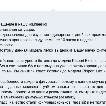
ращение в нашу компанию!
онимания ситуации.
редназначены для изучения одинарных и двойных прыжков
ного процесса на льду не менее 10 часов в неделю!!!
тинках.
поэтому данная модель легко выдержит Вашу юную фигури
сткость фигурного ботинка до модели Risport Excellence и
et в состоянии б/у и поэтому она уже не очень хорошо дер
то мы бы снизили класс ботинок до модели Risport Lux и
 особенности каждого фигуриста, поэтому в данном случае 
х в данных моделях с учётом запаса на вырост, то для
ы просим провести по нашим рекомендациям, смотрите вид
Вам моделях фигурных коньков (лезвиях).
сс (качество стали) фигурных коньков (лезвий) и не трати