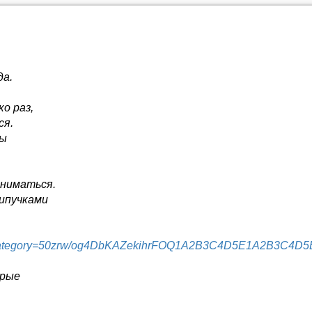
да.
о раз,
ся.
ры
аниматься.
липучками
spx?category=50zrw/og4DbKAZekihrFOQ1A2B3C4D5E1A2B3C4D5
орые