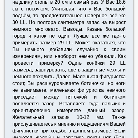
на длину стопы в 20 см в самый раз. У Вас 18,6
см с носочком. Учитывая, что у Вас большой
подъём, то предпочтительнее наверное всё же
30 LL. Но полтора сантиметра запас на вырост
немного многовато. Выводы. Казань большой
город и каток не один. Лучше всё же где-то
примерить размер 29 LL. Может оказаться, что
Вы немного добавили случайно к своим
измерениям, или наоборот немно убавили. Как
провести примерку? Одеть конёчки 29 LL
размера, зашнуровать, одеть защитные чехлы и
немного походить. Далее. Маленькая фигуристка
стоит, Вы расшнуровываете ботиночки, но ноги
не вынимаете, маленькая фигуристка немного
приседает, между пяточкой и ботинком
появляется зазор. Вставляете туда пальчик и
ориентировочно измеряете данный зазор.
Желательный запасик 10-12 мм. Также
прислушиваетесь к мнению и ощущениям Вашей
фигуристки при ходьбе в данном размере. Если
имеются жалобы и запасика почти нет (Ваш