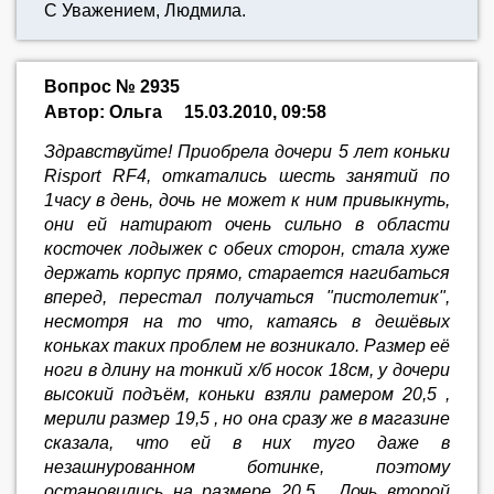
С Уважением, Людмила.
Вопрос № 2935
Автор: Ольга
15.03.2010, 09:58
Здравствуйте! Приобрела дочери 5 лет коньки
Risport RF4, откатались шесть занятий по
1часу в день, дочь не может к ним привыкнуть,
они ей натирают очень сильно в области
косточек лодыжек с обеих сторон, стала хуже
держать корпус прямо, старается нагибаться
вперед, перестал получаться "пистолетик",
несмотря на то что, катаясь в дешёвых
коньках таких проблем не возникало. Размер её
ноги в длину на тонкий х/б носок 18см, у дочери
высокий подъём, коньки взяли рамером 20,5 ,
мерили размер 19,5 , но она сразу же в магазине
сказала, что ей в них туго даже в
незашнурованном ботинке, поэтому
остановились на размере 20,5 . Дочь второй