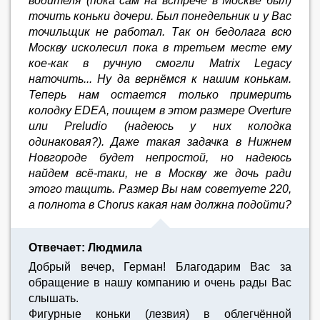
водителя (пока сам на встрече в Москве был)
точить коньки дочери. Был понедельник и у Вас
точильщик не работал. Так он бедолага всю
Москву исколесил пока в третьем месте ему
кое-как в ручную смогли Matrix Legacy
наточить... Ну да вернёмся к нашим конькам.
Теперь нам остается только примерить
колодку EDEA, поищем в этом размере Оverture
или Preludio (надеюсь у них колодка
одинаковая?). Даже такая задачка в Нижнем
Новгороде будет непростой, но надеюсь
найдем всё-таки, не в Москву же дочь ради
этого тащить. Размер Вы нам советуете 220,
а полнота в Chorus какая нам должна подойти?
Отвечает: Людмила
Добрый вечер, Герман! Благодарим Вас за
обращение в нашу компанию и очень рады Вас
слышать.
Фигурные коньки (лезвия) в облегчённой