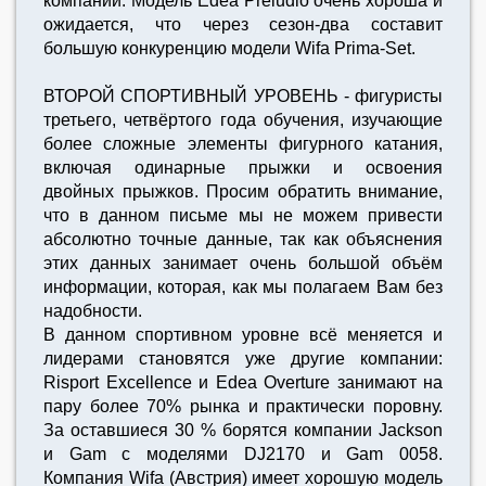
компании. Модель Edea Preludio очень хороша и
ожидается, что через сезон-два составит
большую конкуренцию модели Wifa Prima-Set.
ВТОРОЙ СПОРТИВНЫЙ УРОВЕНЬ - фигуристы
третьего, четвёртого года обучения, изучающие
более сложные элементы фигурного катания,
включая одинарные прыжки и освоения
двойных прыжков. Просим обратить внимание,
что в данном письме мы не можем привести
абсолютно точные данные, так как объяснения
этих данных занимает очень большой объём
информации, которая, как мы полагаем Вам без
надобности.
В данном спортивном уровне всё меняется и
лидерами становятся уже другие компании:
Risport Excellence и Edea Overture занимают на
пару более 70% рынка и практически поровну.
За оставшиеся 30 % борятся компании Jackson
и Gam с моделями DJ2170 и Gam 0058.
Компания Wifa (Австрия) имеет хорошую модель