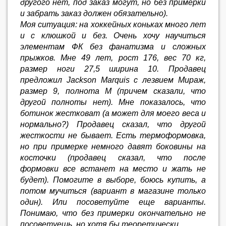
другого нет, под заказ могут, но без примерки
и забрать заказ должен обязательно).
Моя ситуация: на хоккейных коньках много лет
и с клюшкой и без. Очень хочу научиться
элементам ФК без фанатизма и сложных
прыжков. Мне 49 лет, рост 176, вес 70 кг,
размер ноги 27,5 ширина 10. Продавец
предложил Jackson Marquis с лезвием Мираж,
размер 9, полнота М (причем сказали, что
другой полноты нет). Мне показалось, что
ботинок жестковат (а может для моего веса и
нормально?) Продавец сказал, что другой
жесткости не бывает. Есть термоформовка,
но при примерке немного давят боковины на
косточки (продавец сказал, что после
формовки все встанет на место и жать не
будет). Помогите в выборе, боюсь купить, а
потом мучиться (вариант в магазине только
один). Или посоветуйте еще варианты.
Понимаю, что без примерки окончательно не
посоветуешь, но хотя бы теоретически.