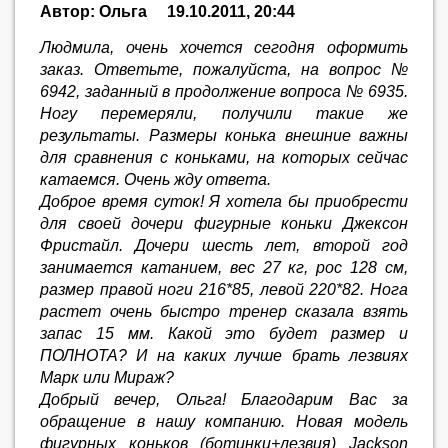
Автор: Ольга
19.10.2011, 20:44
Людмила, очень хочется сегодня оформить
заказ. Ответьте, пожалуйста, на вопрос №
6942, заданный в продолжение вопроса № 6935.
Ногу перемеряли, получили такие же
результаты. Размеры конька внешние важны
для сравнения с коньками, на которых сейчас
катаемся. Очень жду ответа.
Доброе время суток! Я хотела бы приобрести
для своей дочери фигурные коньки Джексон
Фристайл. Дочери шесть лет, второй год
занимается катанием, вес 27 кг, рос 128 см,
размер правой ноги 216*85, левой 220*82. Нога
растет очень быстро тренер сказала взять
запас 15 мм. Какой это будет размер и
ПОЛНОТА? И на каких лучше брать лезвиях
Марк или Мираж?
Добрый вечер, Ольга! Благодарим Вас за
обращение в нашу компанию. Новая модель
фигурных коньков (ботинки+лезвия) Jackson