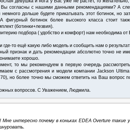
ослая девушка и нога у Вас уже не растёт, то желательно
). Вы согласны с нашими данными рекомендациями? А сле
 немного дольше будете прикатывать этот ботинок, но за
 А фигурный ботинок более высокого класса стоит та
плект (ботинки+лезвия).
ритерию подбора ( удобство и комфорт) нам необходима о
ли где-то ещё какую либо модель и сообщить нам о результа
ьный признак и дать рекомендации абсолютно точно не им
понимаете хорошо.
мент, то мы рекомендуем в первую очередь рассмотреть 
нимаем с рассмотрения и модели компании Jackson Ultima 
2470), но более точно мы сможем ответить на Ваш вопрос 
ожных вопросов. С Уважением, Людмила.
Мне интересно почему в коньках EDEA Overture такие уз
шнуровать.