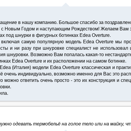
ращение в нашу компанию. Большое спасибо за поздравлен
 с Новым Годом и наступающим Рождеством! Желаем Вам з
ах под шнурки в фигурных ботинках Edea Overture.
, включая самую популярную модель Edea Overture мы про
ты и ни разу при шнуровке специалист не использовал 
ния шнуровки. Возможно Вам попалась какая-то нестандарт
нках Edea Overture и их расположении на самом ботинке.
dea (Италия) модели Edea Overture классическая и практ
всё очень индивидуально, возможно именно для Вас это ра
о можно ответить очень просто - это их конструкция и спе
овки.
ила.
ужно одевать термобельё на голое тело или на майку, ч