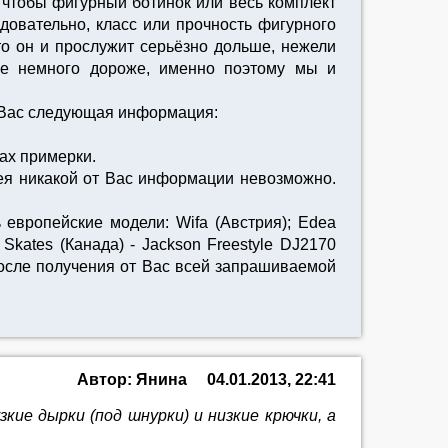
, чтобы фигурный ботинок или весь комплект
довательно, класс или прочность фигурного
то он и прослужит серьёзно дольше, нежели
кже немного дороже, именно поэтому мы и
т Вас следующая информация:
тах примерки.
ея никакой от Вас информации невозможно.
европейские модели: Wifa (Австрия); Edea
Skates (Канада) - Jackson Freestyle DJ2170
после получения от Вас всей запрашиваемой
Автор: Янина
04.01.2013, 22:41
кие дырки (под шнурки) и низкие крючки, а