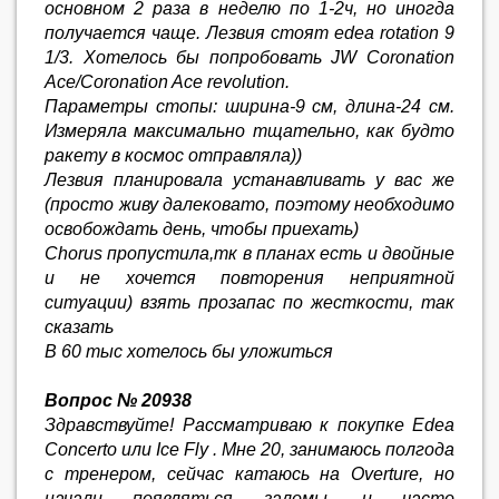
основном 2 раза в неделю по 1-2ч, но иногда
получается чаще. Лезвия стоят edea rotation 9
1/3. Хотелось бы попробовать JW Coronation
Ace/Coronation Ace revolution.
Параметры стопы: ширина-9 см, длина-24 см.
Измеряла максимально тщательно, как будто
ракету в космос отправляла))
Лезвия планировала устанавливать у вас же
(просто живу далековато, поэтому необходимо
освобождать день, чтобы приехать)
Chorus пропустила,тк в планах есть и двойные
и не хочется повторения неприятной
ситуации) взять прозапас по жесткости, так
сказать
В 60 тыс хотелось бы уложиться
Вопрос № 20938
Здравствуйте! Рассматриваю к покупке Edea
Concerto или Ice Fly . Мне 20, занимаюсь полгода
с тренером, сейчас катаюсь на Overture, но
начали появляться заломы, и часто