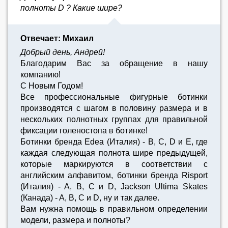
полноты D ? Какие шире?
Отвечает: Михаил
Добрый день, Андрей!
Благодарим Вас за обращение в нашу
компанию!
С Новым Годом!
Все профессиональные фигурные ботинки
производятся с шагом в половину размера и в
нескольких полнотных группах для правильной
фиксации голеностопа в ботинке!
Ботинки бренда Edea (Италия) - B, C, D и E, где
каждая следующая полнота шире предыдущей,
которые маркируются в соответствии с
английским алфавитом, ботинки бренда Risport
(Италия) - A, B, C и D, Jackson Ultima Skates
(Канада) - A, B, C и D, ну и так далее.
Вам нужна помощь в правильном определении
модели, размера и полноты?