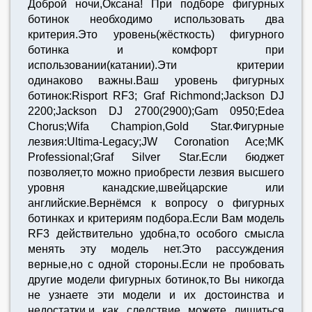
Доброй ночи,Оксана! При подборе фигурных
ботинок необходимо использовать два
критерия.Это уровень(жёсткость) фигурного
ботинка и комфорт при
использовании(катании).Эти критерии
одинаково важны.Ваш уровень фигурных
ботинок:Risport RF3; Graf Richmond;Jackson DJ
2200;Jackson DJ 2700(2900);Gam 0950;Edea
Chorus;Wifa Champion,Gold Star.Фигурные
лезвия:Ultima-Legacy;JW Coronation Ace;MK
Professional;Graf Silver Star.Если бюджет
позволяет,то можно приобрести лезвия высшего
уровня канадские,швейцарские или
английские.Вернёмся к вопросу о фигурных
ботинках и критериям подбора.Если Вам модель
RF3 действительно удобна,то особого смысла
менять эту модель нет.Это рассуждения
верные,но с одной стороны.Если не пробовать
другие модели фигурных ботинок,то Вы никогда
не узнаете эти модели и их достоинства и
недостатки,и как следствие можете лишиться