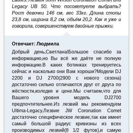
Legacy UB 50. Что посоветуете выбрать?
Рост девочки 146 см, вес 33кг. Длина стопы
23,8 см, ширина 8,2 см, объём 20,2. Как я уже и
говорила, совершенствуем двойные прыжки.
Отвечает: Людмила
Добрый день,Светлана!Большое спасибо за
информацию,но Вы всё же даёте не полную
информацию.В каких ботинках тренируетесь
сейчас и насколько они Вам хороши?Модели DJ
2200 и DJ 2700(2900 с нового сезона)
достаточно сильно отличаются друг от друга по
жёсткости,колодке и цене.Мы считаем,что для
Вашего уровня модель DJ2700
предпочтительнее.Из лезвий мы рекомендуем
Ultima-Legacy.Лезвие JW Coronation Comet
достаточно специфическое лезвие,так как имеет
самый большой радиус кривизны из всех
производимых лезвий(8 1/2 футов),и самую