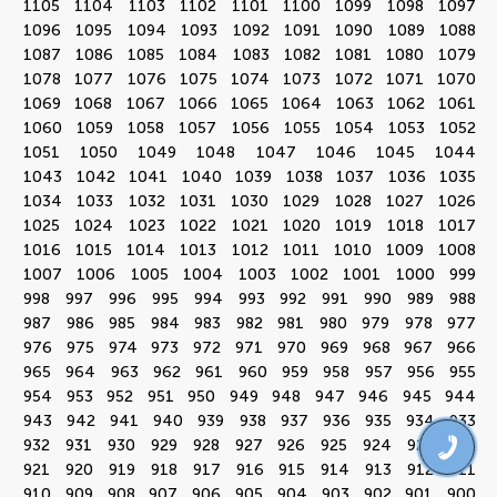
1105
1104
1103
1102
1101
1100
1099
1098
1097
1096
1095
1094
1093
1092
1091
1090
1089
1088
1087
1086
1085
1084
1083
1082
1081
1080
1079
1078
1077
1076
1075
1074
1073
1072
1071
1070
1069
1068
1067
1066
1065
1064
1063
1062
1061
1060
1059
1058
1057
1056
1055
1054
1053
1052
1051
1050
1049
1048
1047
1046
1045
1044
1043
1042
1041
1040
1039
1038
1037
1036
1035
1034
1033
1032
1031
1030
1029
1028
1027
1026
1025
1024
1023
1022
1021
1020
1019
1018
1017
1016
1015
1014
1013
1012
1011
1010
1009
1008
1007
1006
1005
1004
1003
1002
1001
1000
999
998
997
996
995
994
993
992
991
990
989
988
987
986
985
984
983
982
981
980
979
978
977
976
975
974
973
972
971
970
969
968
967
966
965
964
963
962
961
960
959
958
957
956
955
954
953
952
951
950
949
948
947
946
945
944
943
942
941
940
939
938
937
936
935
934
933
932
931
930
929
928
927
926
925
924
923
922
921
920
919
918
917
916
915
914
913
912
911
910
909
908
907
906
905
904
903
902
901
900