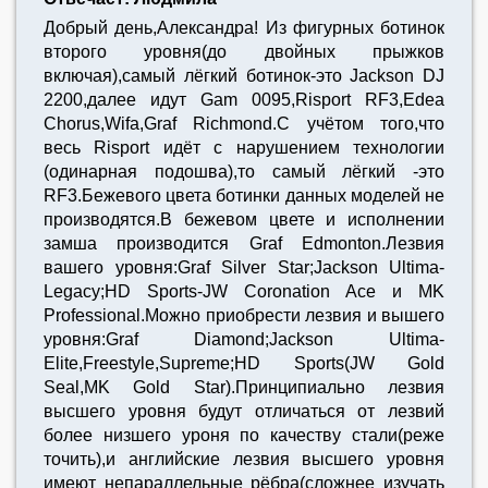
Добрый день,Александра! Из фигурных ботинок
второго уровня(до двойных прыжков
включая),самый лёгкий ботинок-это Jackson DJ
2200,далее идут Gam 0095,Risport RF3,Edea
Chorus,Wifa,Graf Richmond.С учётом того,что
весь Risport идёт с нарушением технологии
(одинарная подошва),то самый лёгкий -это
RF3.Бежевого цвета ботинки данных моделей не
производятся.В бежевом цвете и исполнении
замша производится Graf Edmonton.Лезвия
вашего уровня:Graf Silver Star;Jackson Ultima-
Legacy;HD Sports-JW Coronation Ace и MK
Professional.Можно приобрести лезвия и вышего
уровня:Graf Diamond;Jackson Ultima-
Elite,Freestyle,Supreme;HD Sports(JW Gold
Seal,MK Gold Star).Принципиально лезвия
высшего уровня будут отличаться от лезвий
более низшего уроня по качеству стали(реже
точить),и английские лезвия высшего уровня
имеют непараллельные рёбра(сложнее изучать