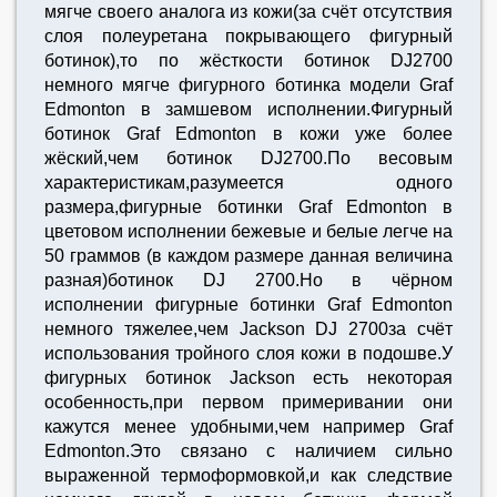
мягче своего аналога из кожи(за счёт отсутствия
слоя полеуретана покрывающего фигурный
ботинок),то по жёсткости ботинок DJ2700
немного мягче фигурного ботинка модели Graf
Edmonton в замшевом исполнении.Фигурный
ботинок Graf Edmonton в кожи уже более
жёский,чем ботинок DJ2700.По весовым
характеристикам,разумеется одного
размера,фигурные ботинки Graf Edmonton в
цветовом исполнении бежевые и белые легче на
50 граммов (в каждом размере данная величина
разная)ботинок DJ 2700.Но в чёрном
исполнении фигурные ботинки Graf Edmonton
немного тяжелее,чем Jackson DJ 2700за счёт
использования тройного слоя кожи в подошве.У
фигурных ботинок Jackson есть некоторая
особенность,при первом примеривании они
кажутся менее удобными,чем например Graf
Edmonton.Это связано с наличием сильно
выраженной термоформовкой,и как следствие