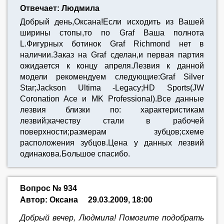
Отвечает: Людмила
Добрый день,Оксана!Если исходить из Вашей
ширины стопы,то по Graf Ваша полнота
L.Фигурных ботинок Graf Richmond нет в
наличии.Заказ на Graf сделан,и первая партия
ожидается к концу апреля.Лезвия к данной
модели рекомендуем следующие:Graf Silver
Star;Jackson Ultima -Legacy;HD Sports(JW
Coronation Ace и MK Professional).Все данные
лезвия близки по: характеристикам
лезвий;качеству стали в рабочей
поверхности;размерам зубцов;схеме
расположения зубцов.Цена у данных лезвий
одинакова.Большое спасибо.
Вопрос № 934
Автор: Оксана
29.03.2009, 18:00
Добрый вечер, Людмила! Помогите подобрать