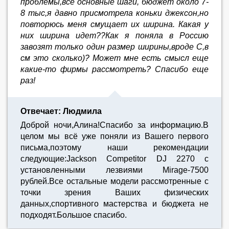
проблемы,все основные шаги, бюджет около 7-
8 тыс,я давно присмотрела коньки джексон,но
повторюсь меня смущает их ширина. Какая у
них ширина идет??Как я поняла в Россию
завозят только один размер ширины,вроде С,в
см это сколько)? Может мне есть смысл еще
какие-то фирмы рассмотреть? Спасибо еще
раз!
Отвечает: Людмила
Доброй ночи,Алина!Спасибо за информацию.В
целом мы всё уже поняли из Вашего первого
письма,поэтому наши рекомендации
следующие:Jackson Competitor DJ 2270 с
установленными лезвиями Mirage-7500
рублей.Все остальные модели рассмотренные с
точки зрения Ваших физических
данных,спортивного мастерства и бюджета не
подходят.Большое спасибо.