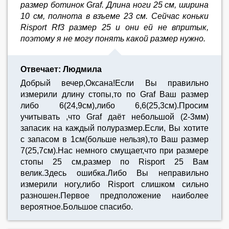
размер ботинок Graf. Длина ноги 25 см, ширина
10 см, полнота в взъеме 23 см. Сейчас коньки
Risport Rf3 размер 25 и они ей не впритык,
поэтому я не могу понять какой размер нужно.
Отвечает: Людмила
Добрый вечер,Оксана!Если Вы правильно
измерили длину стопы,то по Graf Ваш размер
либо 6(24,9см),либо 6,6(25,3см).Просим
учитывать ,что Graf даёт небольшой (2-3мм)
запасик на каждый полуразмер.Если, Вы хотите
с запасом в 1см(больше нельзя),то Ваш размер
7(25,7см).Нас немного смущает,что при размере
стопы 25 см,размер по Risport 25 Вам
велик.Здесь ошибка.Либо Вы неправильно
измерили ногу,либо Risport слишком сильно
разношен.Первое предположение наиболее
вероятное.Большое спасибо.