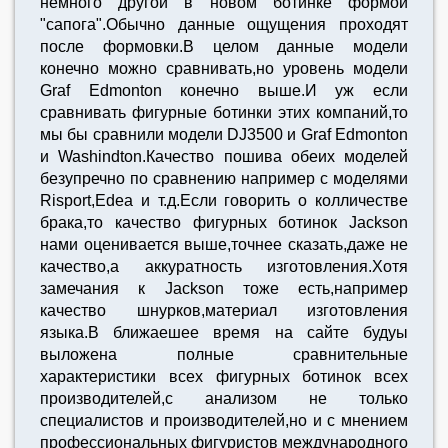
немного другой в новом ботинке формой
"сапога".Обычно данные ощущения проходят
после формовки.В целом данные модели
конечно можно сравнивать,но уровень модели
Graf Edmonton конечно выше.И уж если
сравнивать фигурные ботинки этих компаний,то
мы бы сравнили модели DJ3500 и Graf Edmonton
и Washindton.Качество пошива обеих моделей
безупречно по сравнению например с моделями
Risport,Edea и т.д.Если говорить о колличестве
брака,то качество фигурных ботинок Jackson
нами оценивается выше,точнее сказать,даже не
качество,а аккуратность изготовления.Хотя
замечания к Jackson тоже есть,например
качество шнурков,материал изготовления
языка.В ближаешее время на сайте будуы
выложена полные сравнительные
характеристики всех фигурных ботинок всех
производителей,с анализом не только
специалистов и производителей,но и с мнением
профессиональных фигуристов международного