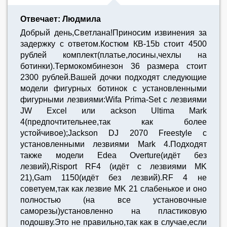
Отвечает: Людмила
Добрый день,Светлана!Приносим извинения за
задержку с ответом.Костюм КВ-15b стоит 4500
рублей комплект(платье,лосины,чехлы на
ботинки).Термокомбинезон 36 размера стоит
2300 рублей.Вашей дочки подходят следующие
модели фигурных ботинок с установленными
фигурными лезвиями:Wifa Prima-Set с лезвиями
JW Excel или ackson Ultima Mark
4(предпочтительнее,так как более
устойчивое);Jackson DJ 2070 Freestyle с
установленными лезвиями Mark 4.Подходят
также модели Edea Overture(идёт без
лезвий),Risport RF4 (идёт с лезвиями MK
21),Gam 1150(идёт без лезвий).RF 4 не
советуем,так как лезвие MK 21 слабенькое и оно
полностью (на все установочные
саморезы)установленно на пластиковую
подошву.Это не правильно,так как в случае,если