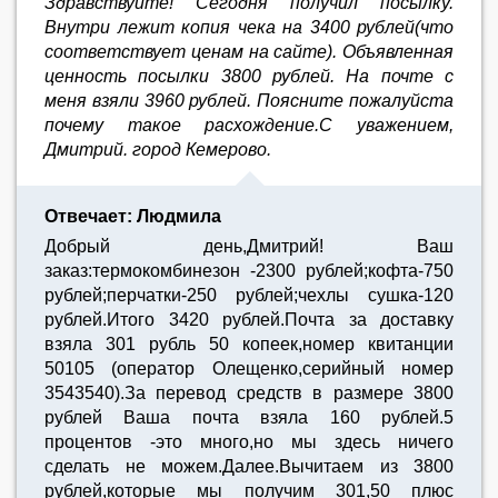
Здравствуйте! Сегодня получил посылку.
Внутри лежит копия чека на 3400 рублей(что
соответствует ценам на сайте). Объявленная
ценность посылки 3800 рублей. На почте с
меня взяли 3960 рублей. Поясните пожалуйста
почему такое расхождение.С уважением,
Дмитрий. город Кемерово.
Отвечает: Людмила
Добрый день,Дмитрий! Ваш
заказ:термокомбинезон -2300 рублей;кофта-750
рублей;перчатки-250 рублей;чехлы сушка-120
рублей.Итого 3420 рублей.Почта за доставку
взяла 301 рубль 50 копеек,номер квитанции
50105 (оператор Олещенко,серийный номер
3543540).За перевод средств в размере 3800
рублей Ваша почта взяла 160 рублей.5
процентов -это много,но мы здесь ничего
сделать не можем.Далее.Вычитаем из 3800
рублей,которые мы получим 301,50 плюс