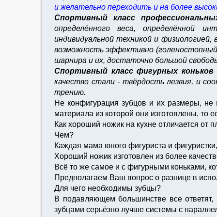
и желательно переходить и на более высоки
Спортивный класс профессиональ
определённого веса, определённой инт
индивидуальной техникой и физиологией,
возможность эффективно (голеностопный ш
шарнира и их, достаточно большой свобод
Спортивный класс фигурных коньков 
качество стали - твёрдость лезвия, и со
трению.
Не конфигурация зубцов и их размеры, не 
материала из которой они изготовлены, то ес
Как хороший ножик на кухне отличается от п
Чем?
Каждая мама юного фигуриста и фигуристки, 
Хороший ножик изготовлен из более качестве
Всё то же самое и с фигурными коньками, к
Предполагаем Ваш вопрос о разнице в испо
Для чего необходимы зубцы?
В подавляющем большинстве все ответят, 
зубцами серьёзно лучше системы с паралле