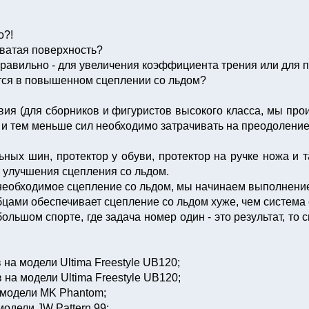
о?!
оватая поверхность?
т правильно - для увеличения коэффициента трения или для
тся в повышенном сцеплении со льдом?
вия (для сборников и фигуристов высокого класса, мы пр
 и тем меньше сил необходимо затрачивать на преодоление
льных шин, протектор у обуви, протектор на ручке ножа и
, улучшения сцепления со льдом.
 необходимое сцепление со льдом, мы начинаем выполнение
убцами обеспечивает сцепление со льдом хуже, чем систе
большом спорте, где задача номер один - это результат, т
на модели Ultima Freestyle UB120;
на модели Ultima Freestyle UB120;
 модели MK Phantom;
одели JW Pattern 99;