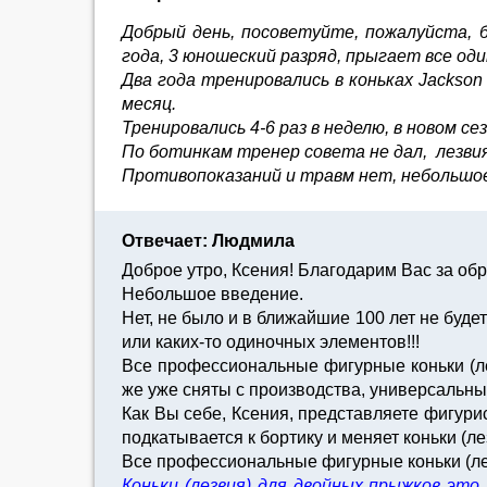
Добрый день, посоветуйте, пожалуйста, б
года, 3 юношеский разряд, прыгает все од
Два года тренировались в коньках Jackson F
месяц.
Тренировались 4-6 раз в неделю, в новом с
По ботинкам тренер совета не дал, лезви
Противопоказаний и травм нет, небольшое
Отвечает: Людмила
Доброе утро, Ксения! Благодарим Вас за о
Небольшое введение.
Нет, не было и в ближайшие 100 лет не буд
или каких-то одиночных элементов!!!
Все профессиональные фигурные коньки (лез
же уже сняты с производства, универсальны
Как Вы себе, Ксения, представляете фигурис
подкатывается к бортику и меняет коньки (л
Все профессиональные фигурные коньки (ле
Коньки (лезвия) для двойных прыжков эт