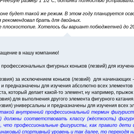
reestyle размер 1 1/2 С, ботинки полностью устраивали. Л
езоне будет такой же режим. В этом году планируется осв
я рекомендовал брать для двойных.
 плоскостопие. Хотелось бы вариант побюджетней до 20
бращение в нашу компанию!
ет профессиональных фигурных коньков (лезвий) для изучен
вия) за исключением коньков (лезвий) для начинающих - 
 и предназначены для изучения абсолютно всех элементов ф
та, который делает какой-то элемент, ну например, прыжок
езвия) для выполнения другого элемента фигурного катания,
звия) универсальны и предназначены для изучения всех эл
о такой внутренний профессиональный термин фигурист
ия) должны соответствовать классу (жёсткость) фигу
о, что профессиональные фигуристы, как правило дети 
инаковый спортивный уровень и так далее, то переходя н