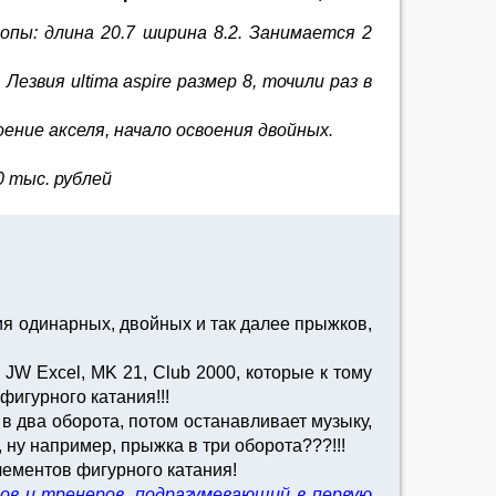
опы: длина 20.7 ширина 8.2. Занимается 2
езвия ultima aspire размер 8, точили раз в
оение акселя, начало освоения двойных.
 тыс. рублей
ия одинарных, двойных и так далее прыжков,
JW Excel, MK 21, Club 2000, которые к тому
игурного катания!!!
 в два оборота, потом останавливает музыку,
 ну например, прыжка в три оборота???!!!
ементов фигурного катания!
ов и тренеров, подразумевающий в первую