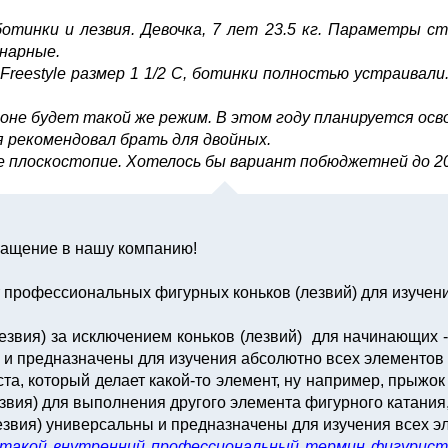
отинки и лезвия. Девочка, 7 лет 23.5 кг. Параметры ст
инарные.
reestyle размер 1 1/2 С, ботинки полностью устраивали. Л
езоне будет такой же режим. В этом году планируется осв
я рекомендовал брать для двойных.
 плоскостопие. Хотелось бы вариант побюджетней до 20
бращение в нашу компанию!
ет профессиональных фигурных коньков (лезвий) для изучен
вия) за исключением коньков (лезвий) для начинающих - 
 и предназначены для изучения абсолютно всех элементов ф
та, который делает какой-то элемент, ну например, прыжок
езвия) для выполнения другого элемента фигурного катания,
звия) универсальны и предназначены для изучения всех эл
о такой внутренний профессиональный термин фигурист