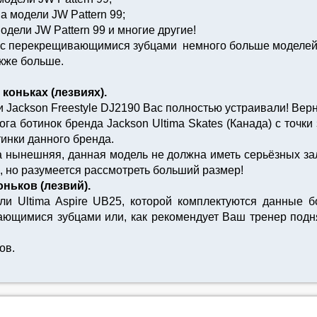
а модели JW Pattern 99;
одели JW Pattern 99 и многие другие!
й) с перекрещивающимися зубцами немного больше моделей
акже больше.
коньках (лезвиях).
 Jackson Freestyle DJ2190 Вас полностью устраивали! Вер
ога ботинок бренда Jackson Ultima Skates (Канада) с точк
инки данного бренда.
 нынешняя, данная модель не должна иметь серьёзных зало
, но разумеется рассмотреть больший размер!
ньков (лезвий).
и Ultima Aspire UB25, которой комплектуются данные бо
ающимися зубцами или, как рекомендует Ваш тренер поднят
ов.