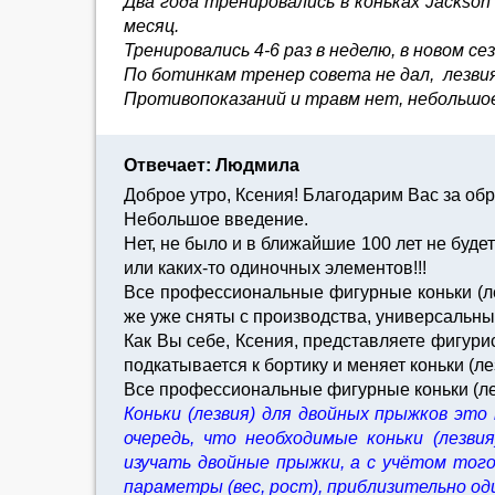
Два года тренировались в коньках Jackson F
месяц.
Тренировались 4-6 раз в неделю, в новом с
По ботинкам тренер совета не дал, лезви
Противопоказаний и травм нет, небольшое
Отвечает: Людмила
Доброе утро, Ксения! Благодарим Вас за о
Небольшое введение.
Нет, не было и в ближайшие 100 лет не буд
или каких-то одиночных элементов!!!
Все профессиональные фигурные коньки (лез
же уже сняты с производства, универсальны
Как Вы себе, Ксения, представляете фигурис
подкатывается к бортику и меняет коньки (л
Все профессиональные фигурные коньки (ле
Коньки (лезвия) для двойных прыжков эт
очередь, что необходимые коньки (лезв
изучать двойные прыжки, а с учётом тог
параметры (вес, рост), приблизительно од