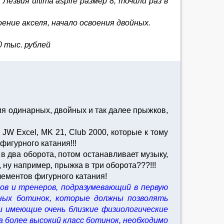
езвия ultima aspire размер 8, точили раз в
оение акселя, начало освоения двойных.
 тыс. рублей
ия одинарных, двойных и так далее прыжков,
JW Excel, MK 21, Club 2000, которые к тому
игурного катания!!!
 в два оборота, потом останавливает музыку,
 ну например, прыжка в три оборота???!!!
ементов фигурного катания!
ов и тренеров, подразумевающий в первую
рных ботинок, которые должны позволять
и имеющие очень близкие физиологические
а более высокий класс ботинок, необходимо