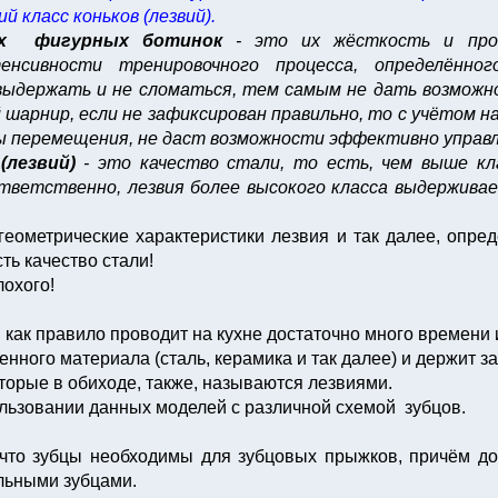
й класс коньков (лезвий).
ных фигурных ботинок
- это их жёсткость и про
енсивности тренировочного процесса, определённог
 выдержать и не сломаться, тем самым не дать возмож
арнир, если не зафиксирован правильно, то с учётом н
ы перемещения, не даст возможности эффективно управля
(лезвий)
- это качество стали, то есть, чем выше кла
ответственно, лезвия более высокого класса выдерживае
геометрические характеристики лезвия и так далее, опред
ть качество стали!
лохого!
как правило проводит на кухне достаточно много времени и
нного материала (сталь, керамика и так далее) и держит за
оторые в обиходе, также, называются лезвиями.
льзовании данных моделей с различной схемой зубцов.
что зубцы необходимы для зубцовых прыжков, причём до
льными зубцами.