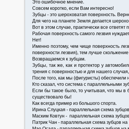
Это ошибочное мнение.
Совсем коротко, если Вам интересно!
Зубцы - это шероховатая поверхность. Верн
Для чего на планете Земля делается шерох
Вот в этом случае, практически все ответя
Рабочая поверхность самого лезвия нуждае
Нет!
Именно поэтому, чем чище поверхность лез
поверхности лезвия), тем лучше скольжение
Возвращаемся к зубцам.
Зубцы, так же, как и протектор у автомоби
трения c поверхностью и для нашего случая
После того, как мы (фигуристы) обеспечили
Кто сказал, что система с параллельными з
Если бы такое было, то учитывая, что мы в 
существовало бы!
Как всегда пример из большого спорта.
Ирина Слуцкая - параллельная схема зубцов 
Маским Ковтун - параллельная схема зубцов 
Патрик Чан - параллельная схема зубцов на
Мао Осада - параллельная схема зубцов на м