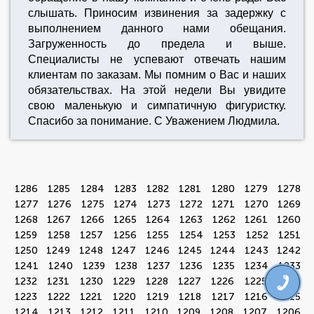
слышать. Приносим извинения за задержку с
выполнением данного нами обещания.
Загруженность до предела и выше.
Специалисты не успевают отвечать нашим
клиентам по заказам. Мы помним о Вас и наших
обязательствах. На этой недели Вы увидите
свою маленькую и симпатичную фигуристку.
Спасибо за понимание. С Уважением Людмила.
1286
1285
1284
1283
1282
1281
1280
1279
1278
1277
1276
1275
1274
1273
1272
1271
1270
1269
1268
1267
1266
1265
1264
1263
1262
1261
1260
1259
1258
1257
1256
1255
1254
1253
1252
1251
1250
1249
1248
1247
1246
1245
1244
1243
1242
1241
1240
1239
1238
1237
1236
1235
1234
1233
1232
1231
1230
1229
1228
1227
1226
1225
1224
1223
1222
1221
1220
1219
1218
1217
1216
1215
1214
1213
1212
1211
1210
1209
1208
1207
1206