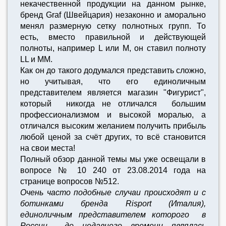
некачественной продукции на данном рынке,
бренд Graf (Швейцария) незаконно и аморально
менял размерную сетку полнотных групп. То
есть, вместо правильной и действующей
полноты, например L или M, он ставил полноту
LL и MM.
Как он до такого додумался представить сложно,
но учитывая, что его единоличным
представителем является магазин "Фигурист",
который никогда не отличался большим
профессионализмом и высокой моралью, а
отличался высоким желанием получить прибыль
любой ценой за счёт других, то всё становится
на свои места!
Полный обзор данной темы мы уже освещали в
вопросе № 10 240 от 23.08.2014 года на
странице вопросов №512.
Очень часто подобные случаи происходят и с
ботинками бренда Risport (Италия),
единоличным представителем которого в
России до недавнего времени являлась