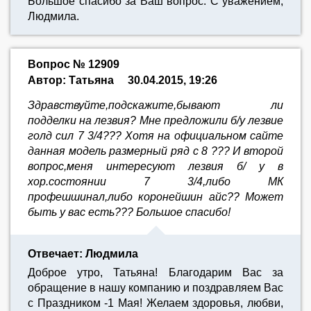
Большое спасибо за Ваш вопрос. С уважением,
Людмила.
Вопрос № 12909
Автор: Татьяна
30.04.2015, 19:26
Здравствуйте,подскажите,бывают ли
подделки на лезвия? Мне предложили б/у лезвие
голд сил 7 3/4??? Хотя на официальном сайте
данная модель размерный ряд с 8 ??? И второй
вопрос,меня интересуют лезвия б/ у в
хор.состоянии 7 3/4,либо МК
профешшинал,либо коронейшин айс?? Может
быть у вас есть??? Большое спасибо!
Отвечает: Людмила
Доброе утро, Татьяна! Благодарим Вас за
обращение в нашу компанию и поздравляем Вас
с Праздником -1 Мая! Желаем здоровья, любви,