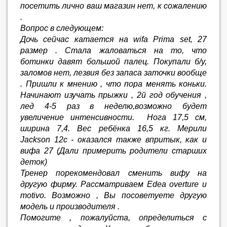
посетить лично ваш магазин нет, к сожалению
.
Вопрос в следующем:
Дочь сейчас катается на wifa Prima set, 27
размер . Стала жаловаться на то, что
ботинки давят большой палец. Покупали б/у,
заломов нет, лезвия без запаса заточки вообще
. Пришли к мнению , что пора менять коньки.
Начинают изучать прыжки , 2й год обучения ,
лед 4-5 раз в неделю,возможно будет
увеличение интенсивности. Нога 17,5 см,
ширина 7,4. Вес ребёнка 16,5 кг. Мерили
Jackson 12c - оказался также впритык, как и
вифа 27 (Дали примерить родители старших
деток)
Тренер порекомендовал сменить вифу на
другую фирму. Рассматриваем Edea overture и
motivo. Возможно , Вы посоветуете другую
модель и производителя .
Помогите , пожалуйста, определиться с