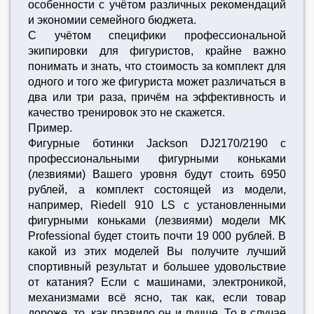
особенности с учётом различных рекомендаций
и экономии семейного бюджета.
С учётом специфики профессиональной
экипировки для фигуристов, крайне важно
понимать и знать, что стоимость за комплект для
одного и того же фигуриста может различаться в
два или три раза, причём на эффективность и
качество тренировок это не скажется.
Пример.
Фигурные ботинки Jackson DJ2170/2190 с
профессиональными фигурными коньками
(лезвиями) Вашего уровня будут стоить 6950
рублей, а комплект состоящей из модели,
например, Riedell 910 LS c установленными
фигурными коньками (лезвиями) модели MK
Professional будет стоить почти 19 000 рублей. В
какой из этих моделей Вы получите лучший
спортивный результат и большее удовольствие
от катания? Если с машинами, электроникой,
механизмами всё ясно, так как, если товар
дороже, то, как правило он и лучше. То в случае