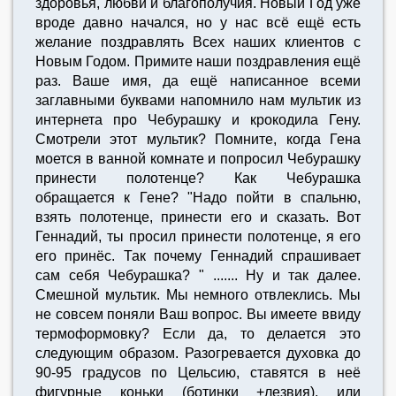
здоровья, любви и благополучия. Новый Год уже
вроде давно начался, но у нас всё ещё есть
желание поздравлять Всех наших клиентов с
Новым Годом. Примите наши поздравления ещё
раз. Ваше имя, да ещё написанное всеми
заглавными буквами напомнило нам мультик из
интернета про Чебурашку и крокодила Гену.
Смотрели этот мультик? Помните, когда Гена
моется в ванной комнате и попросил Чебурашку
принести полотенце? Как Чебурашка
обращается к Гене? "Надо пойти в спальню,
взять полотенце, принести его и сказать. Вот
Геннадий, ты просил принести полотенце, я его
его принёс. Так почему Геннадий спрашивает
сам себя Чебурашка? " ....... Ну и так далее.
Смешной мультик. Мы немного отвлеклись. Мы
не совсем поняли Ваш вопрос. Вы имеете ввиду
термоформовку? Если да, то делается это
следующим образом. Разогревается духовка до
90-95 градусов по Цельсию, ставятся в неё
фигурные коньки (ботинки +лезвия), или