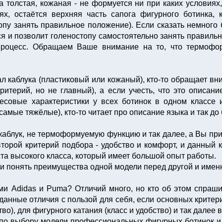
 толстая, кожаная - не формуется ни при каких условиях
х, остаётся верхняя часть сапога фигурного ботинка, 
опу занять правильное положение). Если сказать немного
я и позволит голеностопу cамостоятельно занять правиль
процесс. Обращаем Ваше внимание на то, что термофо
ериал каблука (пластиковый или кожаный), кто-то обращает 
ритерий, но не главный), а если учесть, что это описан
совые характеристики у всех ботинок в одном классе 
самые тяжёлые), кто-то читает про описание языка и так до
 каблук, не термоформуемую функцию и так далее, а Вы пр
второй критерий подбора - удобство и комфорт, и данный 
та высокого класса, который имеет большой опыт работы.
и понять преимущества одной модели перед другой и именн
ми Adidas и Puma? Отличий много, но кто об этом спраши
 данные отличия с пользой для себя, если основных критер
во), для фигурного катания (класс и удобство) и так далее в
о выбору модели профессиональных фигурных ботинок и ф