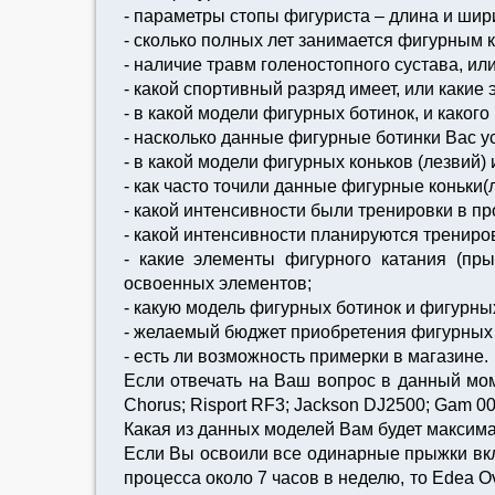
- параметры стопы фигуриста – длина и шири
- сколько полных лет занимается фигурным 
- наличие травм голеностопного сустава, или
- какой спортивный разряд имеет, или какие
- в какой модели фигурных ботинок, и каког
- насколько данные фигурные ботинки Вас у
- в какой модели фигурных коньков (лезвий)
- как часто точили данные фигурные коньки(
- какой интенсивности были тренировки в п
- какой интенсивности планируются трениров
- какие элементы фигурного катания (пр
освоенных элементов;
- какую модель фигурных ботинок и фигурных
- желаемый бюджет приобретения фигурных б
- есть ли возможность примерки в магазине.
Если отвечать на Ваш вопрос в данный мо
Chorus; Risport RF3; Jackson DJ2500; Gam 00
Какая из данных моделей Вам будет максимал
Если Вы освоили все одинарные прыжки вклю
процесса около 7 часов в неделю, то Edea 