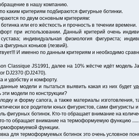
 обращение в нашу компанию.
 по каким критериям подбираются фигурные ботинки.
раются по двум основным критериям:
ботинка или его жёсткость и прочность в течении времени.
мфорт при использовании. Данный критерий очень индив
 сустава; индивидуальная физиология фигуриста; инди
а фигурных коньков (лезвий).
твует!!! И именно по данным критериям и необходимо срав
on Classique JS1991, далее на 10% жёстче идёт модель Ja
or DJ2370 (DJ2470).
а и удобству и комфорту.
анные модели и пытаться выявить какая из них будет уд
 эти модели по конструкции?
одку и форму сапога, а также материалы изготовления, т
рактически все родители юных фигуристов, сами фигуристы 
ь фигурных ботинок. Кто-то обращает внимание на количес
кто-то обращает внимание на термоформуемую функцию .........
термоформуемой функции.
вка для термоформуемых ботинок это очень условное поня