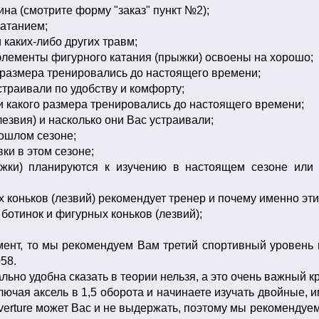
на (смотрите форму "заказ" пункт №2);
катанием;
 каких-либо других травм;
 элементы фигурного катания (прыжки) освоены на хорошо;
о размера тренировались до настоящего времени;
страивали по удобству и комфорту;
 и какого размера тренировались до настоящего времени;
лезвия) и насколько они Вас устраивали;
рошлом сезоне;
ки в этом сезоне;
ыжки) планируются к изучению в настоящем сезоне ил
 коньков (лезвий) рекомендует тренер и почему именно эти
отинок и фигурных коньков (лезвий);
мент, то мы рекомендуем Вам третий спортивный уровень
58.
ьно удобна сказать в теории нельзя, а это очень важный к
чая аксель в 1,5 оборота и начинаете изучать двойные, 
Overture может Вас и не выдержать, поэтому мы рекоменду