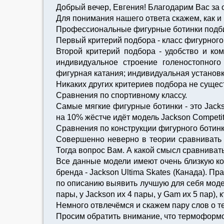
Добрый вечер, Евгения! Благодарим Вас за
Для понимания нашего ответа скажем, как и
Профессиональные фигурные ботинки подби
Первый критерий подбора - класс фигурного 
Второй критерий подбора - удобство и ко
индивидуальное строение голеностопного
фигурная катания; индивидуальная установк
Никаких других критериев подбора не сущес
Сравнения по спортивному классу.
Самые мягкие фигурные ботинки - это Jacks
на 10% жёстче идёт модель Jackson Competit
Сравнения по конструкции фигурного ботинк
Совершенно неверно в теории сравнивать д
Тогда вопрос Вам. А какой смысл сравнивать
Все данные модели имеют очень близкую кол
бренда - Jackson Ultima Skates (Канада). П
по описанию выявить лучшую для себя модел
пары, у Jackson их 4 пары, у Gam их 5 пар), 
Немного отвлечёмся и скажем пару слов о 
Просим обратить внимание, что термоформо