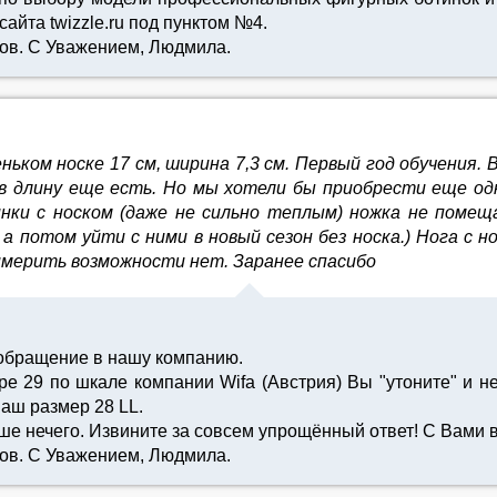
айта twizzle.ru под пунктом №4.
ов. С Уважением, Людмила.
неньком носке 17 см, ширина 7,3 см. Первый год обучения
 в длину еще есть. Но мы хотели бы приобрести еще од
нки с носком (даже не сильно теплым) ножка не поме
 а потом уйти с ними в новый сезон без носка.) Нога с но
имерить возможности нет. Заранее спасибо
 обращение в нашу компанию.
е 29 по шкале компании Wifa (Австрия) Вы "утоните" и н
Ваш размер 28 LL.
ше нечего. Извините за совсем упрощённый ответ! С Вами в
ов. С Уважением, Людмила.