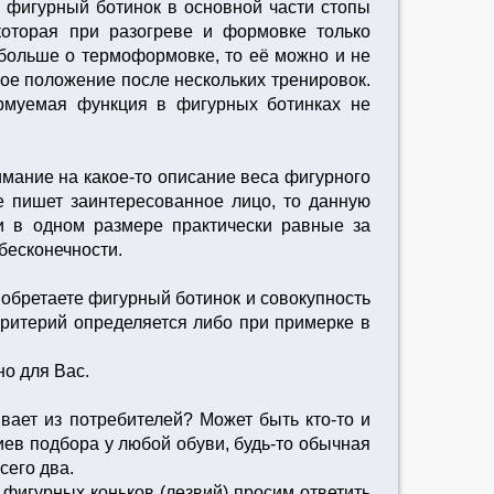
, фигурный ботинок в основной части стопы
которая при разогреве и формовке только
 больше о термоформовке, то её можно и не
ное положение после нескольких тренировок.
рмуемая функция в фигурных ботинках не
внимание на какое-то описание веса фигурного
ие пишет заинтересованное лицо, то данную
и в одном размере практически равные за
 бесконечности.
иобретаете фигурный ботинок и совокупность
критерий определяется либо при примерке в
о для Вас.
вает из потребителей? Может быть кто-то и
иев подбора у любой обуви, будь-то обычная
сего два.
игурных коньков (лезвий) просим ответить