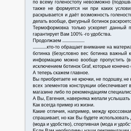
по всему голеностопу невозможно (подошва
также не формуется ни при каких условия
раскрывается и даёт возможность голеност
делать вообще, фигурный ботинок раскроетс
Термоформовка только ускоряет данный 
гарантирует Вам 100% -го удобства.
Продолжаем ...................
............кто-то обращает внимание на мат
ботинка (безусловно вес ботинка важный к
информацию можно вообще пропустить (ве
исключением ботинок Graf, которые конечно 
А теперь скажем главное.
Вы приобретаете не крючки, не подошву, не
всех элементов конструкции обеспечивает 
магазине либо по рекомендациям специалис
А Вы, Евгения, наверняка желали услышать 
Как всегда пример из жизни.
Какие отличия, например, между кроссовка
спрашивает, но как Вы будете использовать
(мода и удобство), спортивная (мода и удобст
Если Вам необходимы наши рекомендации п