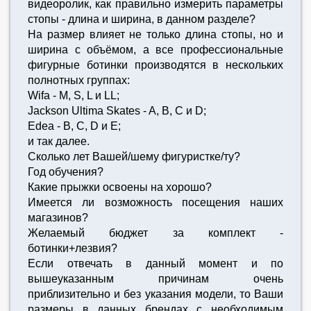
видеоролик, как правильно измерить параметры
стопы - длина и ширина, в данном разделе?
На размер влияет не только длина стопы, но и
ширина с объёмом, а все профессиональные
фигурные ботинки производятся в нескольких
полнотных группах:
Wifa - M, S, L и LL;
Jackson Ultima Skates - A, B, C и D;
Edea - B, C, D и E;
и так далее.
Сколько лет Вашей/шему фигуристке/ту?
Год обучения?
Какие прыжки освоены на хорошо?
Имеется ли возможность посещения наших
магазинов?
Желаемый бюджет за комплект -
ботинки+лезвия?
Если отвечать в данный момент и по
вышеуказанным причинам очень
приблизительно и без указания модели, то Ваши
размеры в данных брендах с необходимым