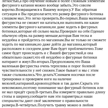
лёгкостью,а про обучение новым и более сложным элементам
фигурного катания можно вообще забыть.Это совсем
коротко.Возвращаемся к Вашему вопросу.У Вас обратная
ситуация и Вы предполагаете,что размер фигурного ботинка
слишком мал.Это легко проверить.Во-первых.Ваша маленькая
фигуристка не сможет ни кататься,ни выполнять ни какие
элементы фигурного катания,ни даже ходить в фигурных
ботинках,которые ей сильно малы.Проверьте на себе.Оденьте
обычную обувь на размер меньше,которая Вам тесна и
неудобна и пройдитесь по магазинам.Вы не только не сможете
ходить по магазинам,но даже дойти до магазина,который
расположен в соседнем доме Вам будет проблематично.Тоже
самое будет происходить и с Вашей фигуристкой,и она
обязательно скажет,что ей неудобно и фигурные ботинки
натирают и жмут.Во-вторых.Предположим,что Ваша
маленькая фигуристка очень терпелива и порог болевой
чувствительности у неё снижен.Такое бывает и мы с этим
также сталкивались.Что делать?Снимаем носочки после
тренировки и проверяем ноги на наличие
мозолей,натираний,кровоподтёков и так далее.Скрыть это
невозможно,поэтому понимание мал фигурный ботинок или
не мал придёт сразу.В-третьих.Вы измеряете правильно длину
стопы и ширину,сообщаете нам эти параметры,и наши
специалисты дают своё заключение о правильности
размера.В-четвёртых.Получить травму можно в любом