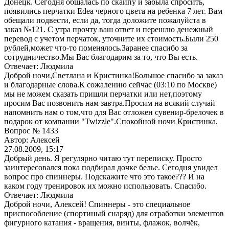
Донецк. Сегодня общалась по скайпу и забыла спросить,
появились перчатки Edea черного цвета на ребенка 7 лет. Вам
обещали подвести, если да, тогда доложите пожалуйста в
заказ №121. C утра прочту ваш ответ и перешлю денежный
перевод с учетом перчаток, уточните их стоимость.Были 250
рублей,может что-то поменялось.Заранее спасибо за
сотрудничество.Мы Вас благодарим за то, что Вы есть.
Отвечает: Людмила
Доброй ночи,Светлана и Кристинка!Большое спасибо за заказ
и благодарные слова.К сожалению сейчас (03:10 по Москве)
мы не можем сказать пришли перчатки или нет,поэтому
просим Вас позвонить нам завтра.Просим на всякий случай
напомнить нам о том,что для Вас отложен сувенир-брелочек в
подарок от компании "Twizzle".Спокойной ночи Кристинка.
Вопрос № 1433
Автор: Алексей
27.08.2009, 15:17
Добрый день. Я регулярно читаю тут переписку. Просто
заинтересовался пока подбирал дочке белье. Сегодня увидел
вопрос про спиннеры. Подскажите что это такое??? И на
каком году тренировок их можно использовать. Спасибо.
Отвечает: Людмила
Доброй ночи, Алексей! Спиннеры - это специальное
приспособление (спортиный снаряд) для отработки элементов
фигурного катания - вращения, винты, флажок, волчёк,