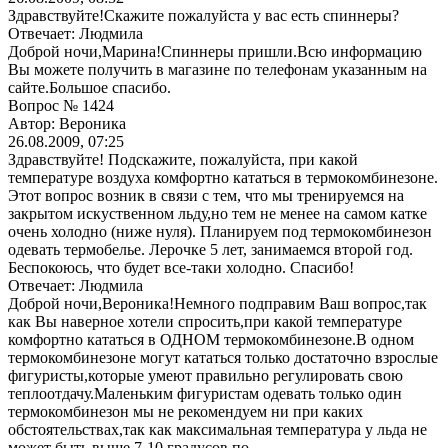
Здравствуйте!Скажите пожалуйста у вас есть спиннеры?
Отвечает: Людмила
Доброй ночи,Марина!Спиннеры пришли.Всю информацию
Вы можете получить в магазине по телефонам указанным на
сайте.Большое спасибо.
Вопрос № 1424
Автор: Вероника
26.08.2009, 07:25
Здравствуйте! Подскажите, пожалуйста, при какой
температуре воздуха комфортно кататься в термокомбинезоне.
Этот вопрос возник в связи с тем, что мы тренируемся на
закрытом искуственном льду,но тем не менее на самом катке
очень холодно (ниже нуля). Планируем под термокомбинезон
одевать термобелье. Лерочке 5 лет, занимаемся второй год.
Беспокоюсь, что будет все-таки холодно. Спасибо!
Отвечает: Людмила
Доброй ночи,Вероника!Немного подправим Ваш вопрос,так
как Вы наверное хотели спросить,при какой температуре
комфортно кататься в ОДНОМ термокомбинезоне.В одном
термокомбинезоне могут кататься только достаточно взрослые
фигуристы,которые умеют правильно регулировать свою
теплоотдачу.Маленьким фигуристам одевать только один
термокомбинезон мы не рекомендуем ни при каких
обстоятельствах,так как максимальная температура у льда не
может быть выше 7-10 градусов по