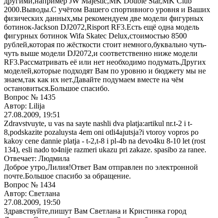
другими,например JW Majestic,MK Double Star,MK Club
2000.Выводы.С учётом Вашего спортивного уровня и Ваших
физических данных,мы рекомендуем две модели фигурных
ботинок-Jackson DJ2072,Risport RF3.Есть ещё одна модель
фигурных ботинок Wifa Skatec Delux,стоимостью 8500
рублей,которая по жёсткости стоит немного,буквально чуть-
чуть выше модели DJ2072,и соответственно ниже модели
RF3.Рассматривать её или нет необходимо подумать.Других
моделей,которые подходят Вам по уровню и бюджету мы не
знаем,так как их нет.Давайте подумаем вместе на чём
остановиться.Большое спасибо.
Вопрос № 1435
Автор: Lilija
27.08.2009, 19:51
Zdravstvuyte, u vas na sayte nashli dva platja:artikul nr.t-2 i t-
8,podskazite pozaluysta 4em oni otli4ajutsja?i vtoroy vopros po
kakoy cene dannie platja - t-2,t-8 i pl-4b na devo4ku 8-10 let (rost
134), esli nado to4nije razmeri ukazu pri zakaze. spasibo za ranee.
Отвечает: Людмила
Доброе утро,Лилия!Ответ Вам отправлен по электронной
почте.Большое спасибо за обращение.
Вопрос № 1434
Автор: Светлана
27.08.2009, 19:50
Здравствуйте,пишут Вам Светлана и Кристинка город