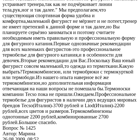
устраивает тренера,так как не подчёркивает линии
тела,рук,ног и так далее." Мы предполагаем,что
существующая спортивная форма удобна и
комфортна,маленький фигурист не мёрзнет и не потеет,тренер
не имеет претензий к данной форме и так далее,но Вы
планируете серьёзно заниматься и поэтому считаете
необходимым иметь правильную и профессиональную форму
для фигурного катания.Первые однозначные рекомендации
для всех маленьких фигуристов-это профессиональное
термобелье для фигурного катания,и в особенности для
девочек.Вторые рекомендации для Вас.Поскольку Ваш юный
фигурист совсем маленький,то одежда из термоткани.Какую
выбрать?Термокомбинезон, или термобрюки с термокурткой
или термободи.Из нашего опыта наверное всё же
термокомбинезон,но дополнительная информация
отвечающая на наши вопросы не помешала бы.Термоноски
компании Tecso пока не пришли.Ожидаем.Профессиональное
термобелье для фигуристов в наличии двух ведущих мировых
брендов Tecso(Италия)-3700 рублей и Liod(Италия)-2200
рублей,всех цветов и размеров.Термокомбинезоны
однотонные 2200 рублей,комбинированные 2700
рублей.Большое спасибо.
Вопрос № 1425
Автор: Марина
26.08.2009, 08:52