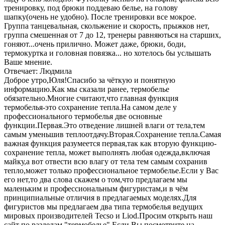
тренировку, под брюки поддеваю белье, на голову
шапку(очень не удобно). После тренировки все мокрое.
Группа танцевальная, скольжение и скорость, прыжков нет,
группа смешенная от 7 до 12, тренеры равняються на старших,
гоняют...очень прилично. Может даже, брюки, боди,
термокуртка и головная повязка... но хотелось бы услышать
Ваше мнение.
Отвечает: Людмила
Доброе утро,Юля!Спасибо за чёткую и понятную
информацию.Как мы сказали ранее, термобелье
обязательно.Многие считают,что главная функция
термобелья-это сохранение тепла.На самом деле у
профессионального термобелья две основные
функции.Первая.Это отведение лишней влаги от тела,тем
самым уменьшив теплоотдачу.Вторая.Сохранение тепла.Самая
важная функция разумеется первая,так как вторую функцию-
сохранение тепла, может выполнять любая одежда,включая
майку,а вот отвести всю влагу от тела тем самым сохранив
тепло,может только профессиональное термобелье.Если у Вас
его нет,то два слова скажем о том,что предлагаем мы
маленьким и профессиональным фигуристам,и в чём
принципиальные отличия в предлагаемых моделях.Для
фигуристов мы предлагаем два типа термобелья ведущих
мировых производителей Tecso и Liod.Просим открыть наш
сайт по разделам "термобелье".Если Вы посмотрите на