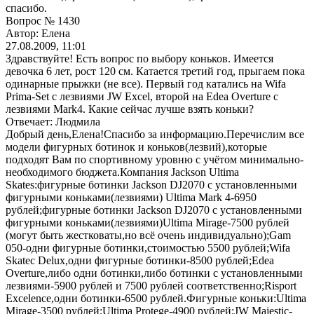
спасибо.
Вопрос № 1430
Автор: Елена
27.08.2009, 11:01
Здравствуйте! Есть вопрос по выбору коньков. Имеется
девочка 6 лет, рост 120 см. Катается третий год, прыгаем пока
одинарные прыжки (не все). Первый год катались на Wifa
Prima-Set с лезвиями JW Excel, второй на Edea Overture с
лезвиями Mark4. Какие сейчас лучше взять коньки?
Отвечает: Людмила
Добрый день,Елена!Спасибо за информацию.Перечислим все
модели фигурных ботинок и коньков(лезвий),которые
подходят Вам по спортивному уровню с учётом минимально-
необходимого бюджета.Компания Jackson Ultima
Skates:фигурные ботинки Jackson DJ2070 с установленными
фигурными коньками(лезвиями) Ultima Mark 4-6950
рублей;фигурные ботинки Jackson DJ2070 с установленными
фигурными коньками(лезвиями)Ultima Mirage-7500 рублей
(могут быть жестковаты,но всё очень индивидуально);Gam
050-одни фигурные ботинки,стоимостью 5500 рублей;Wifa
Skatec Delux,одни фигурные ботинки-8500 рублей;Edea
Overture,либо одни ботинки,либо ботинки с установленными
лезвиями-5900 рублей и 7500 рублей соответственно;Risport
Excelence,одни ботинки-6500 рублей.Фигурные коньки:Ultima
Mirage-3500 рублей;Ultima Protege-4900 рублей;JW Majestic-