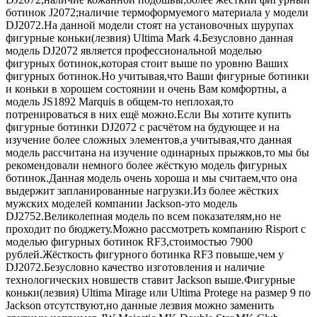
ботинок J2072;наличие термоформуемого материала у модели
DJ2072.На данной модели стоят на установочных шурупах
фигурные коньки(лезвия) Ultima Mark 4.Безусловно данная
модель DJ2072 является профессиональной моделью
фигурных ботинок,которая стоит выше по уровню Ваших
фигурных ботинок.Но учитывая,что Ваши фигурные ботинки
и коньки в хорошем состоянии и очень Вам комфортны, а
модель JS1892 Marquis в общем-то неплохая,то
потренироваться в них ещё можно.Если Вы хотите купить
фигурные ботинки DJ2072 с расчётом на будующее и на
изучение более сложных элементов,а учитывая,что данная
модель рассчитана на изучение одинарных прыжков,то мы бы
рекомендовали немного более жёсткую модель фигурных
ботинок.Данная модель очень хороша и мы считаем,что она
выдержит запланированные нагрузки.Из более жёстких
мужских моделей компании Jackson-это модель
DJ2752.Великолепная модель по всем показателям,но не
проходит по бюджету.Можно рассмотреть компанию Risport с
моделью фигурных ботинок RF3,стоимостью 7900
рублей.Жёсткость фигурного ботинка RF3 повыше,чем у
DJ2072.Безусловно качество изготовления и наличие
технологических новшеств ставит Jackson выше.Фигурные
коньки(лезвия) Ultima Mirage или Ultima Protege на размер 9 по
Jackson отсутствуют,но данные лезвия можно заменить