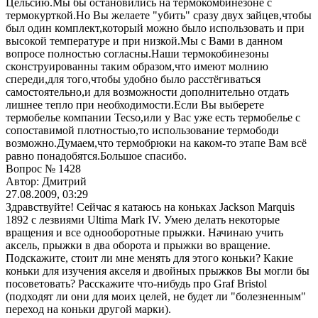
Цельсию.Мы бы остановились на термокомбинезоне с
термокурткой.Но Вы желаете "убить" сразу двух зайцев,чтобы
был один комплект,который можно было использовать и при
высокой температуре и при низкой.Мы с Вами в данном
вопросе полностью согласны.Наши термокобинезоны
сконструированны таким образом,что имеют молнию
спереди,для того,чтобы удобно было расстёгиваться
самостоятельно,и для возможности дополнительно отдать
лишнее тепло при необходимости.Если Вы выберете
термобелье компании Tecso,или у Вас уже есть термобелье с
сопоставимой плотностью,то использование термободи
возможно.Думаем,что термобрюки на каком-то этапе Вам всё
равно понадобятся.Большое спасибо.
Вопрос № 1428
Автор: Дмитрий
27.08.2009, 03:29
Здравствуйте! Сейчас я катаюсь на коньках Jackson Marquis
1892 c лезвиями Ultima Mark IV. Умею делать некоторые
вращения и все однооборотные прыжки. Начинаю учить
аксель, прыжки в два оборота и прыжки во вращение.
Подскажите, стоит ли мне менять для этого коньки? Какие
коньки для изучения акселя и двойных прыжков Вы могли бы
посоветовать? Расскажите что-нибудь про Graf Bristol
(подходят ли они для моих целей, не будет ли "болезненным"
переход на коньки другой марки).