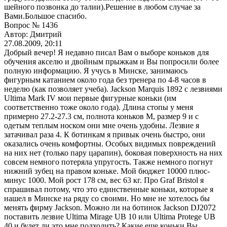
шейного позвонка до талии).Решение в любом случае за
Вами.Большое спасибо.
Вопрос № 1436
Автор: Дмитрий
27.08.2009, 20:11
Добрый вечер! Я недавно писал Вам о выборе коньков для
обучения акселю и двойным прыжкам и Вы попросили более
полную информацию. Я учусь в Минске, занимаюсь
фигурным катанием около года без тренера по 4-8 часов в
неделю (как позволяет учеба). Jackson Marquis 1892 c лезвиями
Ultima Mark IV мои первые фигурные коньки (им
соответственно тоже около года). Длина стопы у меня
примерно 27.2-27.3 см, полнота коньков М, размер 9 и с
одетым теплым носком они мне очень удобны. Лезвие я
затачивал раза 4. К ботинкам я привык очень быстро, они
оказались очень комфортны. Особых видимых повреждений
на них нет (только пару царапин), боковая поверхность на них
совсем немного потеряла упругость. Также немного погнут
нижний зубец на правом коньке. Мой бюджет 10000 плюс-
минус 1000. Мой рост 178 см, вес 63 кг. Про Graf Bristol я
спрашивал потому, что это единственные коньки, которые я
нашел в Минске на ряду со своими. Но мне не хотелось бы
менять фирму Jackson. Можно ли на ботинок Jackson DJ2072
поставить лезвие Ultima Mirage UB 10 или Ultima Protege UB
40 и будет ли это мне подходить? Какие еще коньки Вы