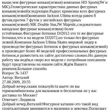
выше,чем фигурные коньки(лезвия) компании HD Sports(JW и
MK).Геометрические характеристики данных фигурных
коньков(лезвий)следующие.Радиус кривизны всех фигурных
коньков(лезвий)компании Jackson Ultima всегда равен 8
футам,против 7 футов у английских фигурных
коньков(лезвий) MK Double Star,JW Majestic,следовательно
канадские фигурные коньки(лезвия) более
устойчивые.Фигурные ботинки DJ2012-это те же фигурные
ботинки,что и на модели DJ2072,но только без фигурных
лезвий.Компания Jackson Ultima Skates мировой лидер в
производстве фигурных ботинок и фигурных коньков(лезвий)
и производит более 40 моделей профессиональных фигурных
ботинок,и разместить их сайте достаточно сложно.Но данную
работу мы ведём,и скоро все модели с потробным описанием
будут представлены на нашем сайте.Ждём Вашего
решения.Большое спасибо.
Вопрос № 1437
Автор: Виталий
27.08.2009, 20:55
Добрый вечер,скажи пожалуйста шьете ли вы
термокомбинезоны для мальчиков и бесплатная ли у вас
доставка по Москве?
Отвечает: Людмила
Добрый вечер,Виталий!Фигурное катание-это такой вид
спорта,которым занимаются и мальчики и девочки.Поскольку