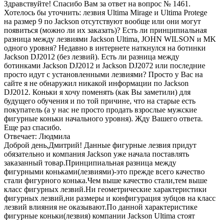
Здравствуйте! Спасибо Вам за ответ на вопрос № 1461.
Хотелось бы уточнить: лезвия Ultima Mirage и Ultima Protege
на размер 9 по Jackson отсутствуют вообще или они могут
появиться (можно ли их заказать)? Есть ли принципиальная
разница между лезвиями Jackson Ultima, JOHN WILSON и MK
одного уровня? Недавно в интернете наткнулся на ботинки
Jackson DJ2012 (без лезвий). Есть ли разница между
ботинками Jackson DJ2012 и Jackson DJ2072 или последние
просто идут с установленными лезвиями? Просто у Вас на
сайте я не обнаружил никакой информации по Jackson
DJ2012. Коньки я хочу поменять (как Вы заметили) для
будущего обучения и по той причине, что на старые есть
покупатель (а у нас не просто продать взрослые мужские
фигурные коньки начального уровня). Жду Вашего ответа.
Еще раз спасибо.
Отвечает: Людмила
Доброй день,Дмитрий! Данные фигурные лезвия придут
обязательно и компания Jackson уже начала поставлять
заказанный товар.Принципиальная разница между
фигурными коньками(лезвиями)-это прежде всего качество
стали фигурного конька.Чем выше качество стали,тем выше
класс фигурных лезвий.Ни геометрические характеристики
фигурных лезвий,ни размеры и конфигурация зубцов на класс
лезвий влияния не оказывают.По данной характеристике
фигурные коньки(лезвия) компании Jackson Ultima стоят