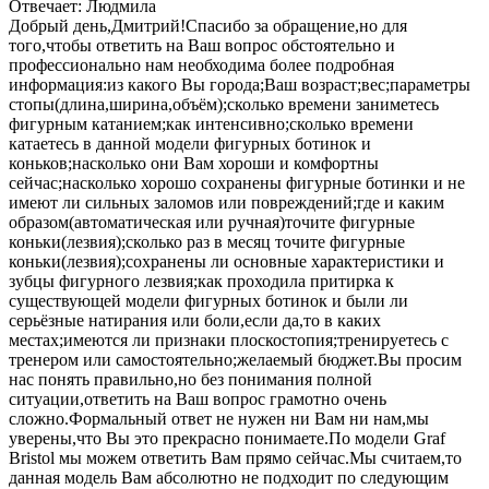
Отвечает: Людмила
Добрый день,Дмитрий!Спасибо за обращение,но для
того,чтобы ответить на Ваш вопрос обстоятельно и
профессионально нам необходима более подробная
информация:из какого Вы города;Ваш возраст;вес;параметры
стопы(длина,ширина,объём);сколько времени заниметесь
фигурным катанием;как интенсивно;сколько времени
катаетесь в данной модели фигурных ботинок и
коньков;насколько они Вам хороши и комфортны
сейчас;насколько хорошо сохранены фигурные ботинки и не
имеют ли сильных заломов или повреждений;где и каким
образом(автоматическая или ручная)точите фигурные
коньки(лезвия);сколько раз в месяц точите фигурные
коньки(лезвия);сохранены ли основные характеристики и
зубцы фигурного лезвия;как проходила притирка к
существующей модели фигурных ботинок и были ли
серьёзные натирания или боли,если да,то в каких
местах;имеются ли признаки плоскостопия;тренируетесь с
тренером или самостоятельно;желаемый бюджет.Вы просим
нас понять правильно,но без понимания полной
ситуации,ответить на Ваш вопрос грамотно очень
сложно.Формальный ответ не нужен ни Вам ни нам,мы
уверены,что Вы это прекрасно понимаете.По модели Graf
Bristol мы можем ответить Вам прямо сейчас.Мы считаем,то
данная модель Вам абсолютно не подходит по следующим