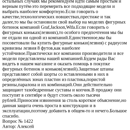
остальных случаях мы рекомендуем идти самым простым и
верным путём-это перемерить все подходящие модели и
выбрать наиболее комфортную.Если говорить о
качестве,технологических новшествах,престиже и так
далее,то мы бы остановили свой выбор на моделях фигурных
ботинок компаний Graf,Jackson,Wifa.Если говорить о
фигурных коньках(лезвиях),то особого предпочтения мы бы
не отдали ни одной из компаний.Единственное,мы бы
посоветовали бы купить фигурные коньки(лезвия) с радиусом
кривизны лезвия 8 футов,как наиболее
устойчивое.Практически все компании производители и все
модели представлены нашей компанией.Будем рады Вас
видеть в нашем магазине и оказать помощь в покупке
фигурных ботинок и коньков(лезвий).Защитные штаны
представляют собой шорты со вставленными в них в
определённых зонах пластин из пластика,пористой
резины,паралона и их комбинаций.Они действительно
защищают тазобедренные суставы и копчик.В продажу они
поступят в сентябре и будут стоить около тысячи
рублей.Приносим извинения за столь короткое объяснение,но
данная защита очень проста в конструкции и в
эксплуатации,поэтому добавить в общем-то и нечего.Большое
спасибо.
Вопрос № 1422
Автор: Алексей