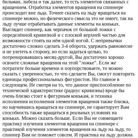
бильман, либела и так далее, то есть элементов связанных с
вращением. Отработка элементов вращения на спиннере
происходит вне льда. Точнее сказать на льду вращаться на
спиннере можно, но физического смысла это не имеет, так на
льду лучше отрабатывать данные элементы на коньках.
Выглядит спиннер, как черпачок от большой ложки с
определённой кривизной и с плоской верхней частью для
возможности стоять на нём одной ногой. С непривычки
достаточно сложно сделать 3-4 оборота, удержать равновесие
и не улететь в сторону, но если задаться целью, то
потренировавшись месяц-другой, Вы достаточно хорошо
освоите сложные вращения на этой "ложке". Если же
потратите больше времени и поупорствоваете, то можно
сказать с уверенностью, то что сделаете Вы, смогут повторить
единицы профессиональных фигуристов. Но главное в
следующем. Не смотря на то, что данное приспособление по
технической характеристике (радиус кривизны) вроде бы
очень близко стоит к фигурным конькам, и техника
исполнения исполнения элементов вращения также близка,
но научившись вращаться на спиннере, не гарантирует Вам
способность также вращаться в реальных условиях на
коньках. Можно сказать больше. Если Вы не совмещаете
практику изучения элементов вращения на спиннере с
практикой изучения элементов вращения на льду на льду, то
спиннер Вам не поможет совсем. И практика на льду должна