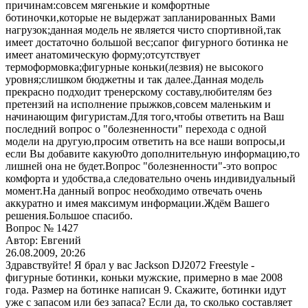
причинам:совсем мягенькие и комфортные
ботиночки,которые не выдержат запланированных Вами
нагрузок;данная модель не является чисто спортивной,так
имеет достаточно большой вес;сапог фигурного ботинка не
имеет анатомическую форму;отсутствует
термоформовка;фигурные коньки(лезвия) не высокого
уровня;слишком бюджетны и так далее.Данная модель
прекрасно подходит тренерскому составу,любителям без
претензий на исполнение прыжков,совсем маленьким и
начинающим фигуристам.Для того,чтобы ответить на Ваш
последний вопрос о "болезненности" перехода с одной
модели на другую,просим ответить на все наши вопросы,и
если Вы добавите какую0то дополнительную информацию,то
лишней она не будет.Вопрос "болезненности"-это вопрос
комфорта и удобства,а следовательно очень индивидуальный
момент.На данный вопрос необходимо отвечать очень
аккуратно и имея максимум информации.Ждём Вашего
решения.Большое спасибо.
Вопрос № 1427
Автор: Евгений
26.08.2009, 20:26
Здравствуйте! Я брал у вас Jackson DJ2072 Freestyle -
фигурные ботинки, коньки мужские, примерно в мае 2008
года. Размер на ботинке написан 9. Скажите, ботинки идут
уже с запасом или без запаса? Если да, то сколько составляет