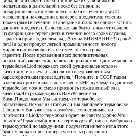
вида;не впитывает запахи ни при каких условиях(при
испытаниях в длительной носке без стирки, не
обнаруживалось ни малейшего запаха в течении двух!!!
месяцев;при нахождении в камере с продуктами горения
табака (дым) в течении 10 дней,не впитало ни одной частицы
данного продукта и было свежо,как будто только что вышло
из фабрики);не теряет цвета в течении всего срока службы;
гарантия производителем выдаётся на ВНИМАНИЕ!!! срок-5
лет.Ни один продукт лёгкой промышленности любого
мирового производителя не имеет такого срока
гарантии.После проведения всех дополнительных
испытаний,заключение наших специалистов:"Данные модели
термобелья Liod поражают своей фукциональностью и
качеством, и отвечают абсолютно всем заявленным
характеристикам производителя." Помните, в СССР таким
изделиям присваивался знак качества.Мы думаем,что данному
термобелью можно смело присвоить пожизненный знак
качества.Что рекомендовать Вам?Решение за
Вами.Продолжаем.Мы считаем,что термобелье
обязательно.Исходя из этого,если Вы выбираете термобелье
Liod,или у Вас уже есть термобелье сопоставимое по
плотности с Liod,то термободи будет не совсем удобно.Что
остаётся?Термокомбинезон с термокурткой, или термобрюки с
термокурткой,но между ними получается ничего нет,а этого
будет маловато при температуре ноль градусов по