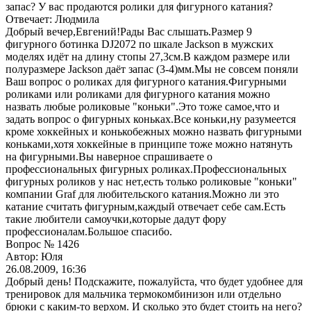
запас? У вас продаются ролики для фигурного катания?
Отвечает: Людмила
Добрый вечер,Евгений!Рады Вас слышать.Размер 9
фигурного ботинка DJ2072 по шкале Jackson в мужских
моделях идёт на длину стопы 27,3см.В каждом размере или
полуразмере Jackson даёт запас (3-4)мм.Мы не совсем поняли
Ваш вопрос о роликах для фигурного катания.Фигурными
роликами или роликами для фигурного катания можно
назвать любые роликовые "коньки".Это тоже самое,что и
задать вопрос о фигурных коньках.Все коньки,ну разумеется
кроме хоккейных и конькобежных можно назвать фигурными
коньками,хотя хоккейные в принципе тоже можно натянуть
на фигурными.Вы наверное спрашиваете о
профессиональных фигурных роликах.Профессиональных
фигурных роликов у нас нет,есть только роликовые "коньки"
компании Graf для любительского катания.Можно ли это
катание считать фигурным,каждый отвечает себе сам.Есть
такие любители самоучки,которые дадут фору
профессионалам.Большое спасибо.
Вопрос № 1426
Автор: Юля
26.08.2009, 16:36
Добрый день! Подскажите, пожалуйста, что будет удобнее для
тренировок для мальчика термокомбинизон или отдельно
брюки с каким-то верхом. И сколько это будет стоить на него?