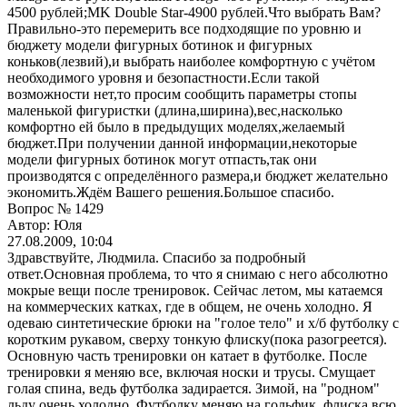
4500 рублей;MK Double Star-4900 рублей.Что выбрать Вам?
Правильно-это перемерить все подходящие по уровню и
бюджету модели фигурных ботинок и фигурных
коньков(лезвий),и выбрать наиболее комфортную с учётом
необходимого уровня и безопастности.Если такой
возможности нет,то просим сообщить параметры стопы
маленькой фигуристки (длина,ширина),вес,насколько
комфортно ей было в предыдущих моделях,желаемый
бюджет.При получении данной информации,некоторые
модели фигурных ботинок могут отпасть,так они
производятся с определённого размера,и бюджет желательно
экономить.Ждём Вашего решения.Большое спасибо.
Вопрос № 1429
Автор: Юля
27.08.2009, 10:04
Здравствуйте, Людмила. Спасибо за подробный
ответ.Основная проблема, то что я снимаю с него абсолютно
мокрые вещи после тренировок. Сейчас летом, мы катаемся
на коммерческих катках, где в общем, не очень холодно. Я
одеваю синтетические брюки на "голое тело" и х/б футболку с
коротким рукавом, сверху тонкую флиску(пока разогреется).
Основную часть тренировки он катает в футболке. После
тренировки я меняю все, включая носки и трусы. Смущает
голая спина, ведь футболка задирается. Зимой, на "родном"
льду очень холодно. Футболку меняю на гольфик, флиска всю