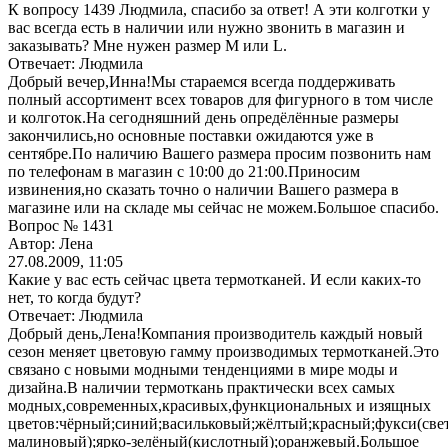
К вопросу 1439 Людмила, спасибо за ответ! А эти колготки у
вас всегда есть в наличии или нужно звонить в магазин и
заказывать? Мне нужен размер M или L.
Отвечает: Людмила
Добрый вечер,Инна!Мы стараемся всегда поддерживать
полный ассортимент всех товаров для фигурного в том числе
и колготок.На сегодняшний день опредёлённые размеры
закончились,но основные поставки ожидаются уже в
сентябре.По наличию Вашего размера просим позвонить нам
по телефонам в магазин с 10:00 до 21:00.Приносим
извинения,но сказать точно о наличии Вашего размера в
магазине или на складе мы сейчас не можем.Большое спасибо.
Вопрос № 1431
Автор: Лена
27.08.2009, 11:05
Какие у вас есть сейчас цвета термотканей. И если каких-то
нет, то когда будут?
Отвечает: Людмила
Добрый день,Лена!Компания производитель каждый новый
сезон меняет цветовую гамму производимых термотканей.Это
связано с новыми модными тенденциями в мире моды и
дизайна.В наличии термоткань практически всех самых
модных,современных,красивых,функциональных и изящных
цветов:чёрный;синий;васильковый;жёлтый;красный;фукси(све
малиновый);ярко-зелёный(кислотный);оранжевый.Большое