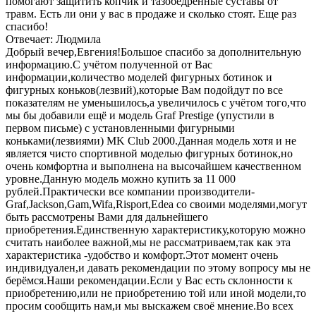
помогают защитить копчик и тазобедренные суставы от
травм. Есть ли они у вас в продаже и сколько стоят. Еще раз
спасибо!
Отвечает: Людмила
Добрый вечер,Евгения!Большое спасибо за дополнительную
информацию.С учётом полученной от Вас
информации,количество моделей фигурных ботинок и
фигурных коньков(лезвий),которые Вам подойдут по все
показателям не уменьшилось,а увеличилось с учётом того,что
мы бы добавили ещё и модель Graf Prestige (упустили в
первом письме) с установленными фигурными
коньками(лезвиями) MK Club 2000.Данная модель хотя и не
является чисто спортивной моделью фигурных ботинок,но
очень комфортна и выполнена на высочайшем качественном
уровне.Данную модель можно купить за 11 000
рублей.Практически все компании производители-
Graf,Jackson,Gam,Wifa,Risport,Edea со своими моделями,могут
быть рассмотрены Вами для дальнейшего
приобретения.Единственную характеристику,которую можно
считать наиболее важной,мы не рассматриваем,так как эта
характеристика -удобство и комфорт.Этот момент очень
индивидуален,и давать рекомендации по этому вопросу мы не
берёмся.Наши рекомендации.Если у Вас есть склонности к
приобретению,или не приобретению той или иной модели,то
просим сообщить нам,и мы выскажем своё мнение.Во всех