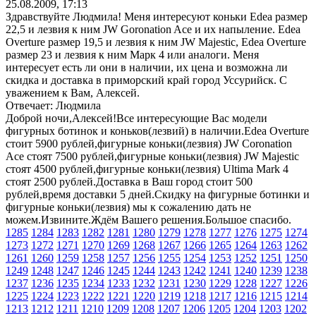
25.08.2009, 17:13
Здравствуйте Людмила! Меня интересуют коньки Еdеа размер
22,5 и лезвия к ним JW Goronation Ace и их напыление. Еdea
Overture размер 19,5 и лезвия к ним JW Majestic, Еdеа Overture
размер 23 и лезвия к ним Марк 4 или аналоги. Меня
интересует есть ли они в наличии, их цена и возможна ли
скидка и доставка в приморский край город Уссурийск. С
уважением к Вам, Алексей.
Отвечает: Людмила
Доброй ночи,Алексей!Все интересующие Вас модели
фигурных ботинок и коньков(лезвий) в наличии.Edea Overture
стоит 5900 рублей,фигурные коньки(лезвия) JW Coronation
Ace cтоят 7500 рублей,фигурные коньки(лезвия) JW Majestic
стоят 4500 рублей,фигурные коньки(лезвия) Ultima Mark 4
стоят 2500 рублей.Доставка в Ваш город стоит 500
рублей,время доставки 5 дней.Скидку на фигурные ботинки и
фигурные коньки(лезвия) мы к сожалению дать не
можем.Извините.Ждём Вашего решения.Большое спасибо.
1285
1284
1283
1282
1281
1280
1279
1278
1277
1276
1275
1274
1273
1272
1271
1270
1269
1268
1267
1266
1265
1264
1263
1262
1261
1260
1259
1258
1257
1256
1255
1254
1253
1252
1251
1250
1249
1248
1247
1246
1245
1244
1243
1242
1241
1240
1239
1238
1237
1236
1235
1234
1233
1232
1231
1230
1229
1228
1227
1226
1225
1224
1223
1222
1221
1220
1219
1218
1217
1216
1215
1214
1213
1212
1211
1210
1209
1208
1207
1206
1205
1204
1203
1202