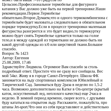
Цельсию.Профессиональное термобелье для фигурного
катания у Вас должно уже быть на первой тренировке.Наши
рекомендации.Первое.Термобелье
обязательно.Второе.Думаем,что и одного термокомбинезона с
термобельём будет маловато,а следовательно в обязательном
порядке термокуртку.Если в процессе тренировки маленькая
фигуристка разогреется и это будет видно,то термокуртку
можно будет снять.Термобелье одевается только на голое
тело,и в между одеждой из термоткани не должно быть ни
какой другой одежды из х/б или шерстяной ткани.Большое
спасибо.
Вопрос № 1423
Автор: Евгения
25.08.2009, 17:46
Здравствуйте Людмила. Огромное Вам спасибо за столь
подробный ответ. Простите что не сразу все сообщила. Вес
мой 54кг. Живу я в городе Санкт-Петербурге. Школа ФК
занимается на льду спортивных комплексов Юбилейный и
Таврический Сад. Заниматься буду 2раза в неделю по 1,5-2
часа. Возможно дополнительно на Катке в Оn-центре (крытый
каток, искуственный лед, неплохого качества) еще 2часа в
неделю. В зимний период времени, скорее всего, с друзьями
буду кататься на открытом льду. Расскажите, пожалуйста, про
штаны Jet-sport.Что они из себя представляют и действительно