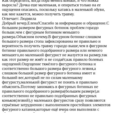
Как определить, когда пора менять коньки, и что ножка
выросла? Дочка еше маленькая, и опираться только на ее
ощущения опасаюсь, поскольку катаясь в маленькой обуви,
как мне кажется, можно получить травму.
Отвечает: Людмила
Добрый вечер,Елена!Спасибо за информацию и обращение.С
большим размером фигурных ботинок проблем гораздо
больше,чем с фигурным ботинком меньшего
размера.Объясним почему.В фигурном ботинке слишком
большого размера стопа зафиксированна не правильно и
вероятность получить травму гораздо выше,чем в фигурном
ботинке правильного подобранного размера или немного
меньшего,но маленький фигурист не жалуется на размер,так
как этот размер не жмёт и не создаёт,как правило болевых
ощущений.Ощущение тяжёлого фигурного ботинка и
соответственно большого размера фигурного лезвия,а
слишком большой размер фигурного ботинка имеет и
больший вес,который не по силам маленькому
фигуристу,маленький фигурист не понять и правильно
объяснить.Поэтому занимаясь в фигурных ботинках не
правильного подобранного размера(большем размере),и
соответственно не правильно подобранных фигурных
коньков(лезвий),у маленьких фигуристов сразу появляются
серьёзные затруднения с выполнением простейших элементов
фигурного катания,которые ещё вчера они выполняли с