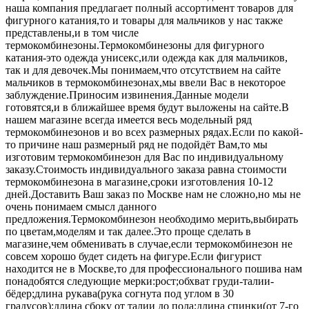
наша компания предлагает полный ассортимент товаров для
фигурного катания,то и товары для мальчиков у нас также
представлены,и в том числе
термокомбинезоны.Термокомбинезоны для фигурного
катания-это одежда унисекс,или одежда как для мальчиков,
так и для девочек.Мы понимаем,что отсутствием на сайте
мальчиков в термокомбинезонах,мы ввели Вас в некоторое
заблуждение.Приносим извинения.Данные модели
готовятся,и в ближайшее время будут выложены на сайте.В
нашем магазине всегда имеется весь модельный ряд
термокомбинезонов и во всех размерных рядах.Если по какой-
то причине наш размерный ряд не подойдёт Вам,то мы
изготовим термокомбинезон для Вас по индивидуальному
заказу.Стоимость индивидуального заказа равна стоимости
термокомбинезона в магазине,сроки изготовления 10-12
дней.Доставить Ваш заказ по Москве нам не сложно,но мы не
очень понимаем смысл данного
предложения.Термокомбинезон необходимо мерить,выбирать
по цветам,моделям и так далее.Это проще сделать в
магазине,чем обменивать в случае,если термокомбинезон не
совсем хорошо будет сидеть на фигуре.Если фигурист
находится не в Москве,то для профессионального пошива нам
понадобятся следующие мерки:рост;обхват груди-талии-
бёдер;длина рукава(рука согнута под углом в 30
градусов);длина сбоку от талии до пола;длина спинки(от 7-го