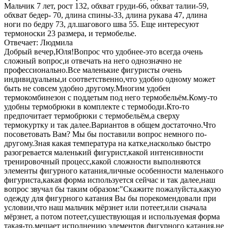
Мальчик 7 лет, рост 132, обхват груди-66, обхват талии-59,
обхват бедер- 70, длина спины-33, длина рукава 47, длина
ноги по бедру 73, дл.шагового шва 55. Еще интересуют
термоноски 23 размера, и термобелье.
Отвечает: Людмила
Добрый вечер,Юля!Вопрос что удобнее-это всегда очень
сложный вопрос,и отвечать на него однозначно не
профессионально.Все маленькие фигуристы очень
индивидуальны,и соответственно,что удобно одному может
быть не совсем удобно другому.Многим удобен
термокомбинезон с поддетым под него термобельём.Кому-то
удобны термобрюки в комплекте с термободи.Кто-то
предпочитает термобрюки с термобельём,а сверху
термокуртку и так далее.Вариантов в общем достаточно.Что
посоветовать Вам? Мы бы поставили вопрос немного по-
другому.Зная какая температура на катке,насколько быстро
разогревается маленький фигурист,какой интенсивности
тренировочный процесс,какой сложности выполняются
элементы фигурного катания,личные особенности маленького
фигуриста,какая форма используется сейчас и так далее,наш
вопрос звучал бы таким образом:"Скажите пожалуйста,какую
одежду для фигурного катания Вы бы порекомендовали при
условии,что наш мальчик мёрзнет или потеет,или сначала
мёрзнет, а потом потеет,сушествующая и используемая форма
такая-то,мешает исполнению элементов фигурного катания,не