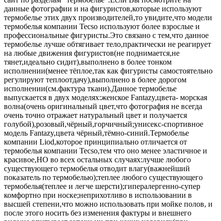
данные фотографии и на фигуристов,которые используют
термобелье этих двух производителей,то увидите,что модели
термобелья компании Tecso используют более взрослые и
профессиональные фигуристы.Это связано с тем,что данное
термобелье лучше обтягивает тело,практически не реагирует
на любые движения фигуристов(не поднимается,не
тянет,идеально сидит),выполнено в более тонком
исполнении(менее тёплое,так как фигуристы самостоятельно
регулируют теплоотдачу),выполнено в более дорогом
исполнении(см.фактура ткани).Данное термобелье
выпускается в двух моделях:женское Fantazy,цвета- морская
волна(очень оригинальный цвет,что фотография не всегда
очень точно отражает натуральный цвет и получается
голубой),розовый,чёрный,горчичный;унисекс-спортивное
модель Fantazy,цвета чёрный,тёмно-синий.Термобелье
компании Liod,которое принципиально отличается от
термобелья компании Tecso,тем что оно менее эластичное и
красивое,НО во всех остальных случаях:лучше любого
существующего термобелья отводит влагу(важнейший
показатель по термобелью);теплее любого существующего
термобелья(теплее и легче шерсти);гипералергенно-супер
комфортно при носке;неприхотливо в использовании в
высшей степени,что можно использовать при мойке полов, и
после этого носить без изменения фактуры и внешнего