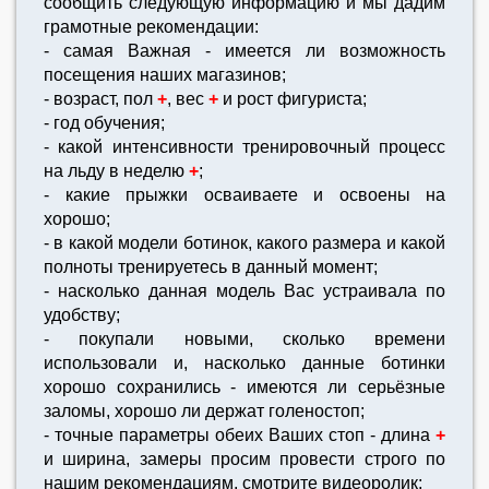
сообщить следующую информацию и мы дадим
грамотные рекомендации:
- самая Важная - имеется ли возможность
посещения наших магазинов;
- возраст, пол
+
, вес
+
и рост фигуриста;
- год обучения;
- какой интенсивности тренировочный процесс
на льду в неделю
+
;
- какие прыжки осваиваете и освоены на
хорошо;
- в какой модели ботинок, какого размера и какой
полноты тренируетесь в данный момент;
- насколько данная модель Вас устраивала по
удобству;
- покупали новыми, сколько времени
использовали и, насколько данные ботинки
хорошо сохранились - имеются ли серьёзные
заломы, хорошо ли держат голеностоп;
- точные параметры обеих Ваших стоп - длина
+
и ширина, замеры просим провести строго по
нашим рекомендациям, смотрите видеоролик;